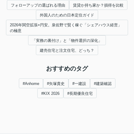
フォローアップの選ばれる理由
賃貸か持ち家か？損得を比較
外国人のための日本定住ガイド
2026年関空拡張×円安。泉佐野で賢く稼ぐ「シェアハウス経営」
の極意
「実務の裏付け」と「物件選択の深化」
建売住宅と注文住宅、どっち？
おすすめのタグ
#Anhome
#矢塚貴史
#一建設
#建築確認
#KIX 2026
#長期優良住宅