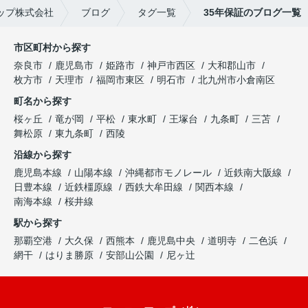
ップ株式会社
ブログ
タグ一覧
35年保証のブログ一覧
市区町村から探す
奈良市
鹿児島市
姫路市
神戸市西区
大和郡山市
枚方市
天理市
福岡市東区
明石市
北九州市小倉南区
町名から探す
桜ヶ丘
竜が岡
平松
東水町
王塚台
九条町
三苫
舞松原
東九条町
西陵
沿線から探す
鹿児島本線
山陽本線
沖縄都市モノレール
近鉄南大阪線
日豊本線
近鉄橿原線
西鉄大牟田線
関西本線
南海本線
桜井線
駅から探す
那覇空港
大久保
西熊本
鹿児島中央
道明寺
二色浜
網干
はりま勝原
安部山公園
尼ヶ辻