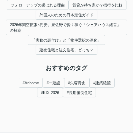
フォローアップの選ばれる理由
賃貸か持ち家か？損得を比較
外国人のための日本定住ガイド
2026年関空拡張×円安。泉佐野で賢く稼ぐ「シェアハウス経営」
の極意
「実務の裏付け」と「物件選択の深化」
建売住宅と注文住宅、どっち？
おすすめのタグ
#Anhome
#一建設
#矢塚貴史
#建築確認
#KIX 2026
#長期優良住宅