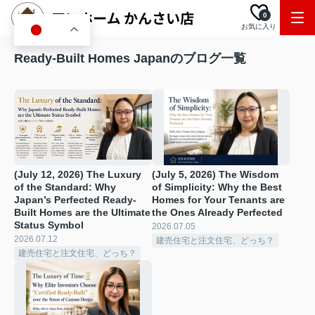
0
お気に入り
JA
Ready-Built Homes Japanのブログ一覧
(July 12, 2026) The Luxury
(July 5, 2026) The Wisdom
of the Standard: Why
of Simplicity: Why the Best
Japan’s Perfected Ready-
Homes for Your Tenants are
Built Homes are the Ultimate
the Ones Already Perfected ️
Status Symbol
2026.07.05
2026.07.12
建売住宅と注文住宅、どっち？
建売住宅と注文住宅、どっち？