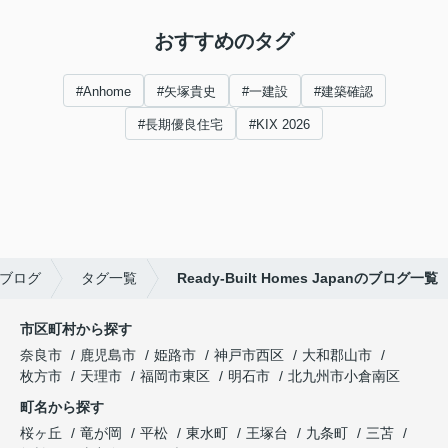
おすすめのタグ
#Anhome
#矢塚貴史
#一建設
#建築確認
#長期優良住宅
#KIX 2026
ブログ
タグ一覧
Ready-Built Homes Japanのブログ一覧
市区町村から探す
奈良市
鹿児島市
姫路市
神戸市西区
大和郡山市
枚方市
天理市
福岡市東区
明石市
北九州市小倉南区
町名から探す
桜ヶ丘
竜が岡
平松
東水町
王塚台
九条町
三苫