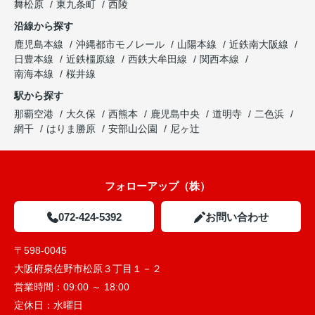
舞松原
東九条町
西陵
沿線から探す
鹿児島本線
沖縄都市モノレール
山陽本線
近鉄南大阪線
日豊本線
近鉄橿原線
西鉄大牟田線
関西本線
南海本線
桜井線
駅から探す
那覇空港
大久保
西熊本
鹿児島中央
道明寺
二色浜
網干
はりま勝原
安部山公園
尼ヶ辻
フォローアップ（株）
072-424-5392
お問い合わせ
〒598-0045
大阪府泉佐野市松原３丁目１－２
営業時間：
09:00 ～ 18:00
定休日：
水曜日