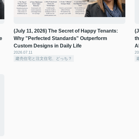
(July 11, 2026) The Secret of Happy Tenants:
(
e
Why "Perfected Standards" Outperform
t
Custom Designs in Daily Life
A
2026.07.11
20
建売住宅と注文住宅、どっち？