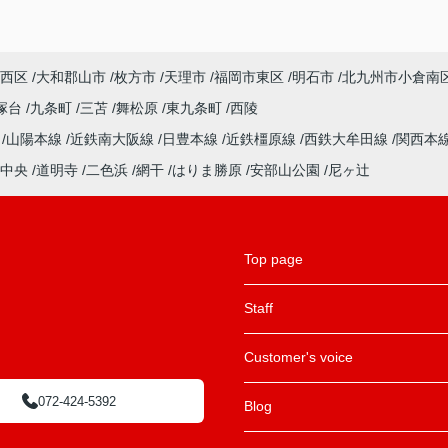
西区
大和郡山市
枚方市
天理市
福岡市東区
明石市
北九州市小倉南
塚台
九条町
三苫
舞松原
東九条町
西陵
ル
山陽本線
近鉄南大阪線
日豊本線
近鉄橿原線
西鉄大牟田線
関西本
中央
道明寺
二色浜
網干
はりま勝原
安部山公園
尼ヶ辻
Top page
Staff
Customer's voice
072-424-5392
Blog