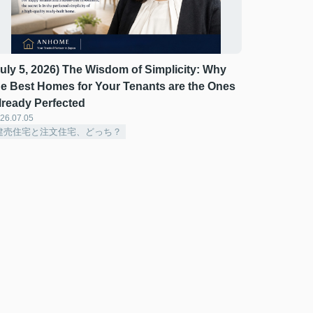
July 5, 2026) The Wisdom of Simplicity: Why
he Best Homes for Your Tenants are the Ones
lready Perfected ️
26.07.05
建売住宅と注文住宅、どっち？