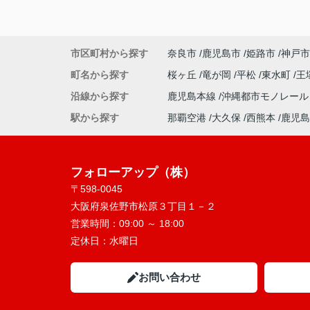
市区町村から探す
奈良市
鹿児島市
姫路市
神戸市
町名から探す
桜ヶ丘
竜が岡
平松
東水町
王
沿線から探す
鹿児島本線
沖縄都市モノレー
駅から探す
那覇空港
大久保
西熊本
鹿児島
フォローアップ（株）
〒598-0045
大阪府泉佐野市松原３丁目１－２
営業時間：
09:00 ～ 18:00
定休日：
水曜日
お問い合わせ