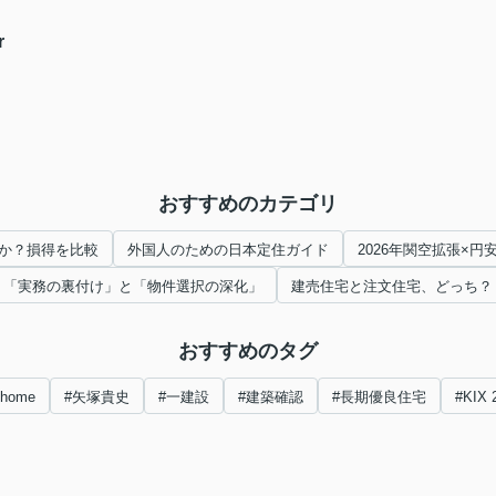
r
おすすめのカテゴリ
か？損得を比較
外国人のための日本定住ガイド
2026年関空拡張×
「実務の裏付け」と「物件選択の深化」
建売住宅と注文住宅、どっち？
おすすめのタグ
nhome
#矢塚貴史
#一建設
#建築確認
#長期優良住宅
#KIX 