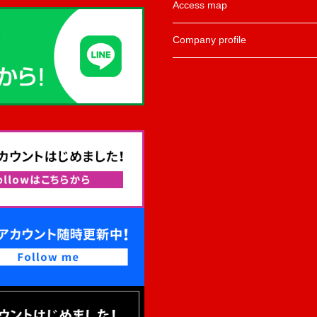
Access map
Company profile