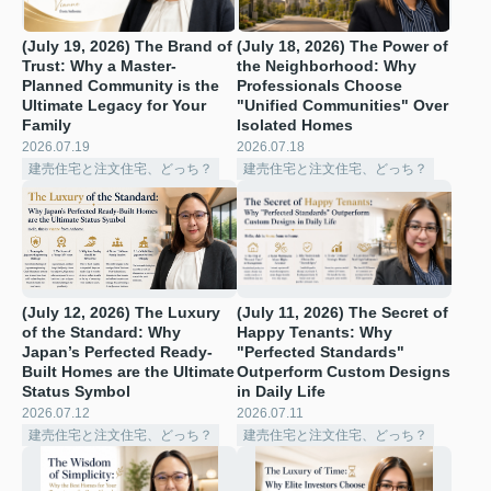
(July 19, 2026) The Brand of
(July 18, 2026) The Power of
Trust: Why a Master-
the Neighborhood: Why
Planned Community is the
Professionals Choose
Ultimate Legacy for Your
"Unified Communities" Over
Family
Isolated Homes ️
2026.07.19
2026.07.18
建売住宅と注文住宅、どっち？
建売住宅と注文住宅、どっち？
(July 12, 2026) The Luxury
(July 11, 2026) The Secret of
of the Standard: Why
Happy Tenants: Why
Japan’s Perfected Ready-
"Perfected Standards"
Built Homes are the Ultimate
Outperform Custom Designs
Status Symbol
in Daily Life
2026.07.12
2026.07.11
建売住宅と注文住宅、どっち？
建売住宅と注文住宅、どっち？