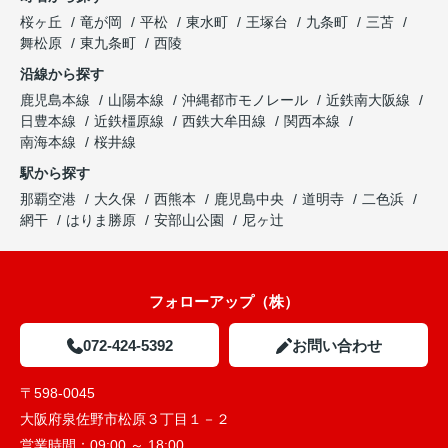
桜ヶ丘
竜が岡
平松
東水町
王塚台
九条町
三苫
舞松原
東九条町
西陵
沿線から探す
鹿児島本線
山陽本線
沖縄都市モノレール
近鉄南大阪線
日豊本線
近鉄橿原線
西鉄大牟田線
関西本線
南海本線
桜井線
駅から探す
那覇空港
大久保
西熊本
鹿児島中央
道明寺
二色浜
網干
はりま勝原
安部山公園
尼ヶ辻
フォローアップ（株）
072-424-5392
お問い合わせ
〒598-0045
大阪府泉佐野市松原３丁目１－２
営業時間：
09:00 ～ 18:00