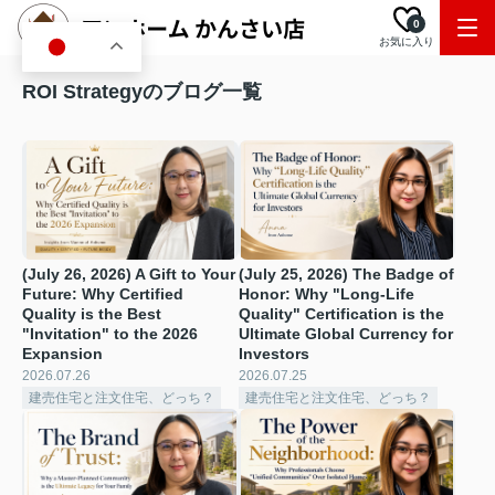
0
お気に入り
JA
ROI Strategyのブログ一覧
(July 26, 2026) A Gift to Your
(July 25, 2026) The Badge of
Future: Why Certified
Honor: Why "Long-Life
Quality is the Best
Quality" Certification is the
"Invitation" to the 2026
Ultimate Global Currency for
Expansion
Investors
2026.07.26
2026.07.25
建売住宅と注文住宅、どっち？
建売住宅と注文住宅、どっち？