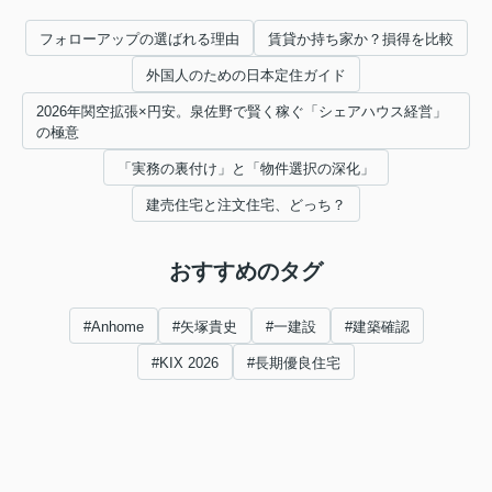
フォローアップの選ばれる理由
賃貸か持ち家か？損得を比較
外国人のための日本定住ガイド
2026年関空拡張×円安。泉佐野で賢く稼ぐ「シェアハウス経営」
の極意
「実務の裏付け」と「物件選択の深化」
建売住宅と注文住宅、どっち？
おすすめのタグ
#Anhome
#矢塚貴史
#一建設
#建築確認
#KIX 2026
#長期優良住宅