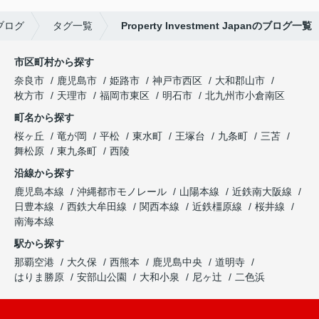
ブログ
タグ一覧
Property Investment Japanのブログ一覧
市区町村から探す
奈良市
鹿児島市
姫路市
神戸市西区
大和郡山市
枚方市
天理市
福岡市東区
明石市
北九州市小倉南区
町名から探す
桜ヶ丘
竜が岡
平松
東水町
王塚台
九条町
三苫
舞松原
東九条町
西陵
沿線から探す
鹿児島本線
沖縄都市モノレール
山陽本線
近鉄南大阪線
日豊本線
西鉄大牟田線
関西本線
近鉄橿原線
桜井線
南海本線
駅から探す
那覇空港
大久保
西熊本
鹿児島中央
道明寺
はりま勝原
安部山公園
大和小泉
尼ヶ辻
二色浜