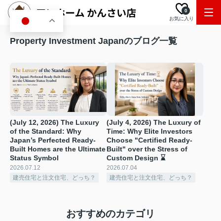
0
お気に入り
JA
Property Investment Japanのブログ一覧
(July 12, 2026) The Luxury
(July 4, 2026) The Luxury of
of the Standard: Why
Time: Why Elite Investors
Japan’s Perfected Ready-
Choose "Certified Ready-
Built Homes are the Ultimate
Built" over the Stress of
Status Symbol
Custom Design ⌛
2026.07.12
2026.07.04
建売住宅と注文住宅、どっち？
建売住宅と注文住宅、どっち？
おすすめのカテゴリ