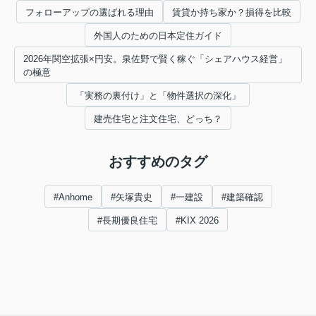
フォローアップの選ばれる理由
賃貸か持ち家か？損得を比較
外国人のための日本定住ガイド
2026年関空拡張×円安。泉佐野で賢く稼ぐ「シェアハウス経営」
の極意
「実務の裏付け」と「物件選択の深化」
建売住宅と注文住宅、どっち？
おすすめのタグ
#Anhome
#矢塚貴史
#一建設
#建築確認
#長期優良住宅
#KIX 2026