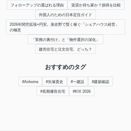
フォローアップの選ばれる理由
賃貸か持ち家か？損得を比較
外国人のための日本定住ガイド
2026年関空拡張×円安。泉佐野で賢く稼ぐ「シェアハウス経営」
の極意
「実務の裏付け」と「物件選択の深化」
建売住宅と注文住宅、どっち？
おすすめのタグ
#Anhome
#矢塚貴史
#一建設
#建築確認
#長期優良住宅
#KIX 2026