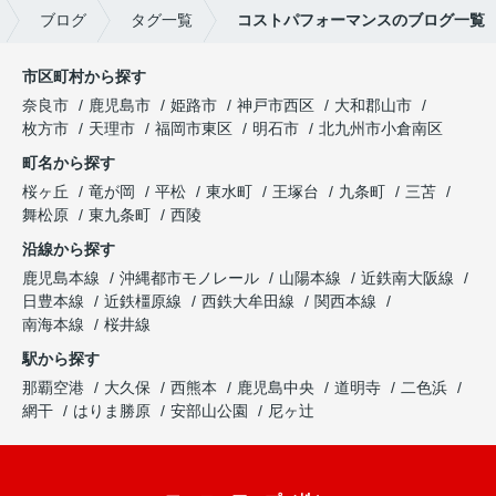
ブログ
タグ一覧
コストパフォーマンスのブログ一覧
市区町村から探す
奈良市
鹿児島市
姫路市
神戸市西区
大和郡山市
枚方市
天理市
福岡市東区
明石市
北九州市小倉南区
町名から探す
桜ヶ丘
竜が岡
平松
東水町
王塚台
九条町
三苫
舞松原
東九条町
西陵
沿線から探す
鹿児島本線
沖縄都市モノレール
山陽本線
近鉄南大阪線
日豊本線
近鉄橿原線
西鉄大牟田線
関西本線
南海本線
桜井線
駅から探す
那覇空港
大久保
西熊本
鹿児島中央
道明寺
二色浜
網干
はりま勝原
安部山公園
尼ヶ辻