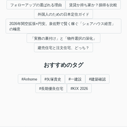
フォローアップの選ばれる理由
賃貸か持ち家か？損得を比較
外国人のための日本定住ガイド
2026年関空拡張×円安。泉佐野で賢く稼ぐ「シェアハウス経営」
の極意
「実務の裏付け」と「物件選択の深化」
建売住宅と注文住宅、どっち？
おすすめのタグ
#Anhome
#矢塚貴史
#一建設
#建築確認
#長期優良住宅
#KIX 2026