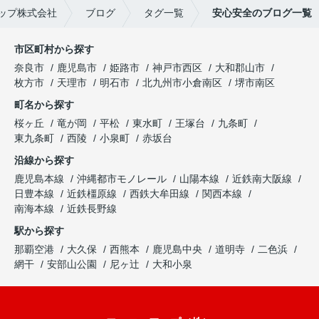
ップ株式会社
ブログ
タグ一覧
安心安全のブログ一覧
市区町村から探す
奈良市
鹿児島市
姫路市
神戸市西区
大和郡山市
枚方市
天理市
明石市
北九州市小倉南区
堺市南区
町名から探す
桜ヶ丘
竜が岡
平松
東水町
王塚台
九条町
東九条町
西陵
小泉町
赤坂台
沿線から探す
鹿児島本線
沖縄都市モノレール
山陽本線
近鉄南大阪線
日豊本線
近鉄橿原線
西鉄大牟田線
関西本線
南海本線
近鉄長野線
駅から探す
那覇空港
大久保
西熊本
鹿児島中央
道明寺
二色浜
網干
安部山公園
尼ヶ辻
大和小泉