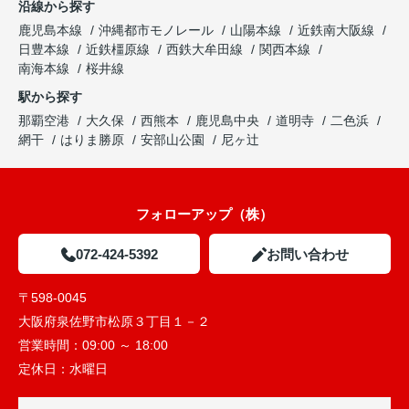
沿線から探す
鹿児島本線
沖縄都市モノレール
山陽本線
近鉄南大阪線
日豊本線
近鉄橿原線
西鉄大牟田線
関西本線
南海本線
桜井線
駅から探す
那覇空港
大久保
西熊本
鹿児島中央
道明寺
二色浜
網干
はりま勝原
安部山公園
尼ヶ辻
フォローアップ（株）
072-424-5392
お問い合わせ
〒598-0045
大阪府泉佐野市松原３丁目１－２
営業時間：
09:00 ～ 18:00
定休日：
水曜日