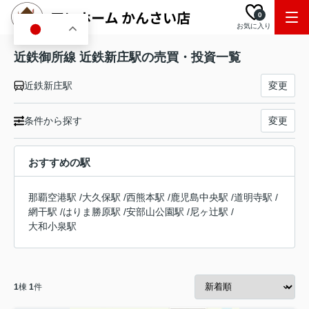
0
お気に入り
JA
近鉄御所線 近鉄新庄駅の売買・投資一覧
近鉄新庄駅
変更
条件から探す
変更
おすすめの駅
那覇空港駅
/
大久保駅
/
西熊本駅
/
鹿児島中央駅
/
道明寺駅
/
網干駅
/
はりま勝原駅
/
安部山公園駅
/
尼ヶ辻駅
/
大和小泉駅
1
棟
1
件