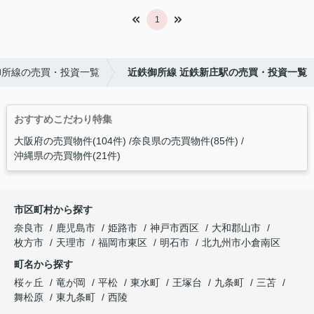
1
御所線の売買・投資一覧
近鉄御所線 近鉄新庄駅の売買・投資一覧
おすすめこだわり特集
大阪府の売買物件(104件)
奈良県の売買物件(85件)
沖縄県の売買物件(21件)
市区町村から探す
奈良市
鹿児島市
姫路市
神戸市西区
大和郡山市
枚方市
天理市
福岡市東区
明石市
北九州市小倉南区
町名から探す
桜ヶ丘
竜が岡
平松
東水町
王塚台
九条町
三苫
舞松原
東九条町
西陵