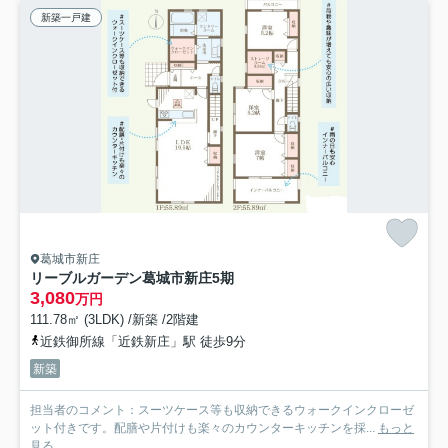
新築一戸建
葛城市新庄
リーブルガーデン葛城市新庄5期
3,080
万円
111.78㎡ (3LDK) /新築 /2階建
近鉄御所線「近鉄新庄」駅 徒歩9分
新築
担当者のコメント：スーツケース等も収納できるウォークインクローゼ
ット付きです。配膳や片付けも楽々のカウンターキッチンを採...
もっと
見る