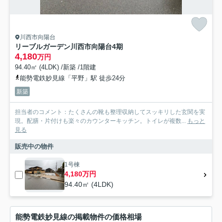
川西市向陽台
リーブルガーデン川西市向陽台4期
4,180
万円
94.40㎡ (4LDK) /新築 /1階建
能勢電鉄妙見線「平野」駅 徒歩24分
新築
担当者のコメント：たくさんの靴も整理収納してスッキリした玄関を実
現。配膳・片付けも楽々のカウンターキッチン。トイレが複数...
もっと
見る
販売中の物件
1号棟
4,180万円
94.40㎡ (4LDK)
能勢電鉄妙見線の掲載物件の価格相場