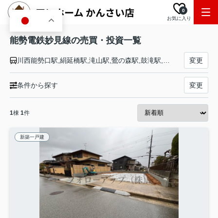
0
お気に入り
JA
能勢電鉄妙見線の売買・投資一覧
川西能勢口駅,絹延橋駅,滝山駅,鶯の森駅,鼓滝駅,多田駅,平野駅,一の鳥居駅,畦野駅,山下駅,笹部駅,光風台駅,ときわ台駅,妙見口駅
変更
条件から探す
変更
1
棟
1
件
新築一戸建