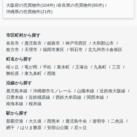
大阪府の売買物件(104件)
奈良県の売買物件(85件)
沖縄県の売買物件(21件)
市区町村から探す
奈良市
鹿児島市
姫路市
神戸市西区
大和郡山市
枚方市
天理市
福岡市東区
明石市
北九州市小倉南区
町名から探す
桜ヶ丘
竜が岡
平松
東水町
王塚台
九条町
三苫
舞松原
東九条町
西陵
沿線から探す
鹿児島本線
沖縄都市モノレール
山陽本線
近鉄南大阪線
日豊本線
近鉄橿原線
西鉄大牟田線
関西本線
南海本線
桜井線
駅から探す
那覇空港
大久保
西熊本
鹿児島中央
道明寺
二色浜
網干
はりま勝原
安部山公園
尼ヶ辻