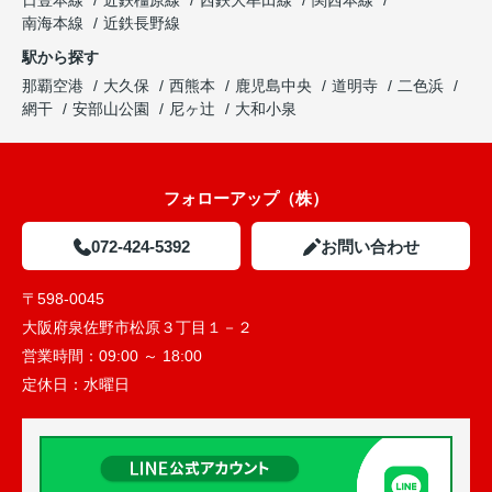
日豊本線
近鉄橿原線
西鉄大牟田線
関西本線
南海本線
近鉄長野線
駅から探す
那覇空港
大久保
西熊本
鹿児島中央
道明寺
二色浜
網干
安部山公園
尼ヶ辻
大和小泉
フォローアップ（株）
072-424-5392
お問い合わせ
〒598-0045
大阪府泉佐野市松原３丁目１－２
営業時間：
09:00 ～ 18:00
定休日：
水曜日