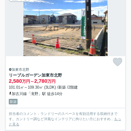
加東市北野
リーブルガーデン加東市北野
2,580
2,780
万円～
万円
101.01㎡～109.30㎡ (3LDK) /新築 /2階建
加古川線「滝野」駅 徒歩14分
新築
担当者のコメント：ランドリーのスペースを有効活用する収納付きで
す。カントリー調など洋風なインテリアに拘りたい方におすすめ...
もっ
と見る