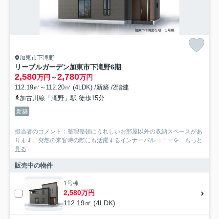
加東市下滝野
リーブルガーデン加東市下滝野6期
2,580
2,780
万円～
万円
112.19㎡～112.20㎡ (4LDK) /新築 /2階建
加古川線「滝野」駅 徒歩15分
新築
担当者のコメント：整理整頓にうれしいお部屋以外の収納スペースがあ
ります。突然の来客時の際にも活躍するインナーバルコニーを...
もっと
見る
販売中の物件
1号棟
2,580万円
112.19㎡ (4LDK)