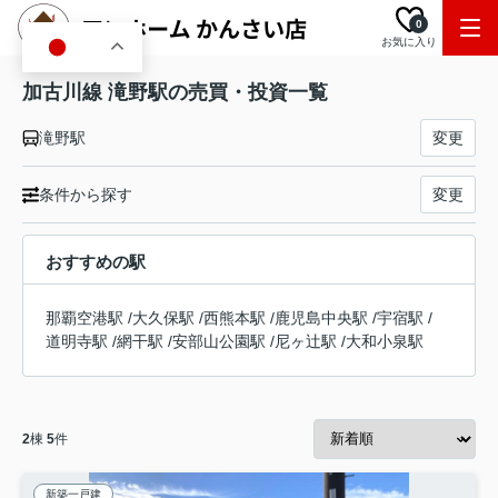
0
お気に入り
JA
加古川線 滝野駅の売買・投資一覧
滝野駅
変更
条件から探す
変更
おすすめの駅
那覇空港駅
/
大久保駅
/
西熊本駅
/
鹿児島中央駅
/
宇宿駅
/
道明寺駅
/
網干駅
/
安部山公園駅
/
尼ヶ辻駅
/
大和小泉駅
2
棟
5
件
新築一戸建