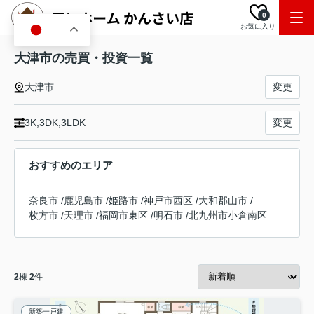
0
お気に入り
JA
大津市の売買・投資一覧
大津市
変更
3K,3DK,3LDK
変更
おすすめのエリア
奈良市
/
鹿児島市
/
姫路市
/
神戸市西区
/
大和郡山市
/
枚方市
/
天理市
/
福岡市東区
/
明石市
/
北九州市小倉南区
2
棟
2
件
新築一戸建