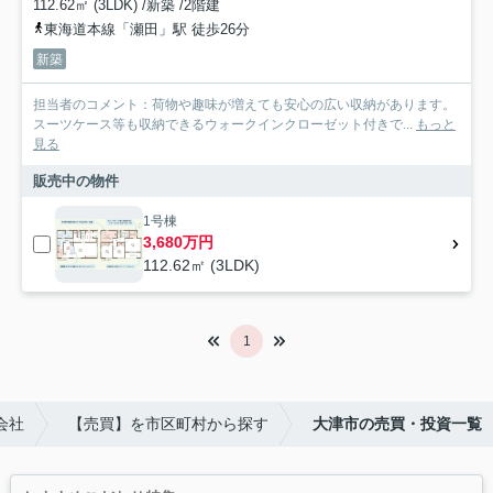
112.62㎡ (3LDK) /新築 /2階建
東海道本線「瀬田」駅 徒歩26分
新築
担当者のコメント：荷物や趣味が増えても安心の広い収納があります。
スーツケース等も収納できるウォークインクローゼット付きで...
もっと
見る
販売中の物件
1号棟
3,680万円
112.62㎡ (3LDK)
1
会社
【売買】を市区町村から探す
大津市の売買・投資一覧