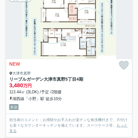
NEW
大津市真野
リーブルガーデン大津市真野5丁目4期
3,480
万円
113.44㎡ (3LDK) /予定 /2階建
湖西線「小野」駅 徒歩10分
新築
担当者のコメント：お掃除やお手入れが楽チンな食洗機付きで、片付け
も楽々なカウンターキッチンを備えています。スーツケース等...
もっと
見る