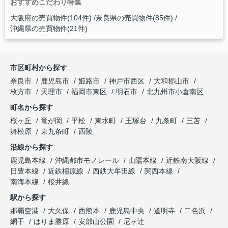
おすすめこだわり特集
大阪府の売買物件(104件)
奈良県の売買物件(85件)
沖縄県の売買物件(21件)
市区町村から探す
奈良市
鹿児島市
姫路市
神戸市西区
大和郡山市
枚方市
天理市
福岡市東区
明石市
北九州市小倉南区
町名から探す
桜ヶ丘
竜が岡
平松
東水町
王塚台
九条町
三苫
舞松原
東九条町
西陵
沿線から探す
鹿児島本線
沖縄都市モノレール
山陽本線
近鉄南大阪線
日豊本線
近鉄橿原線
西鉄大牟田線
関西本線
南海本線
桜井線
駅から探す
那覇空港
大久保
西熊本
鹿児島中央
道明寺
二色浜
網干
はりま勝原
安部山公園
尼ヶ辻