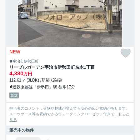
NEW
宇治市伊勢田町
リーブルガーデン宇治市伊勢田町名木1丁目
4,380
万円
112.61㎡ (3LDK) /新築 /2階建
近鉄京都線「伊勢田」駅 徒歩17分
新築
担当者のコメント：荷物や趣味が増えても安心の広い収納があります。
スーツケース等も収納できるウォークインクローゼット付きで...
もっと
見る
販売中の物件