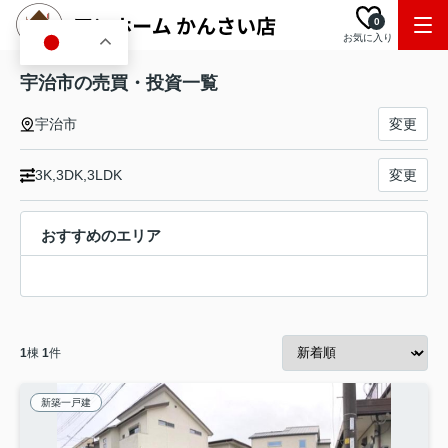
0
お気に入り
JA
宇治市の売買・投資一覧
宇治市
変更
3K,3DK,3LDK
変更
おすすめのエリア
1
棟
1
件
新築一戸建