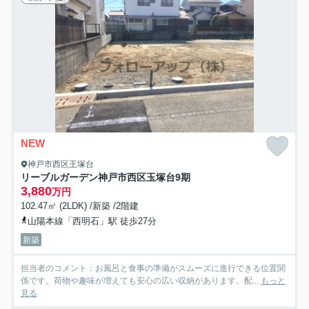
NEW
神戸市西区王塚台
リーブルガーデン神戸市西区玉塚台9期
3,880
万円
102.47㎡ (2LDK) /新築 /2階建
山陽本線「西明石」駅 徒歩27分
新築
担当者のコメント：お風呂と食事の準備がスムーズに進行できる位置関
係です。荷物や趣味が増えても安心の広い収納があります。配...
もっと
見る