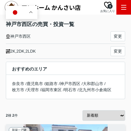
0
お気に入り
JA
神戸市西区の売買・投資一覧
神戸市西区
変更
2K,2DK,2LDK
変更
おすすめのエリア
奈良市
/
鹿児島市
/
姫路市
/
神戸市西区
/
大和郡山市
/
枚方市
/
天理市
/
福岡市東区
/
明石市
/
北九州市小倉南区
2
棟
2
件
新築一戸建