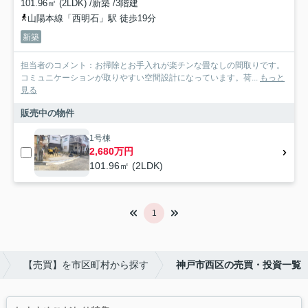
101.96㎡ (2LDK) /新築 /3階建
山陽本線「西明石」駅 徒歩19分
新築
担当者のコメント：お掃除とお手入れが楽チンな畳なしの間取りです。
コミュニケーションが取りやすい空間設計になっています。荷...
もっと
見る
販売中の物件
1号棟
2,680万円
101.96㎡ (2LDK)
1
【売買】を市区町村から探す
神戸市西区の売買・投資一覧