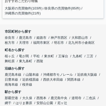
おすすめこだわり特集
大阪府の売買物件(103件)
奈良県の売買物件(85件)
沖縄県の売買物件(21件)
市区町村から探す
奈良市
鹿児島市
姫路市
神戸市西区
大和郡山市
枚方市
天理市
福岡市東区
明石市
北九州市小倉南区
町名から探す
桜ヶ丘
竜が岡
平松
東水町
王塚台
九条町
三苫
舞松原
東九条町
西陵
沿線から探す
鹿児島本線
山陽本線
沖縄都市モノレール
近鉄南大阪線
日豊本線
近鉄橿原線
西鉄大牟田線
関西本線
南海本線
桜井線
駅から探す
那覇空港
大久保
西熊本
鹿児島中央
道明寺
二色浜
網干
はりま勝原
安部山公園
尼ヶ辻