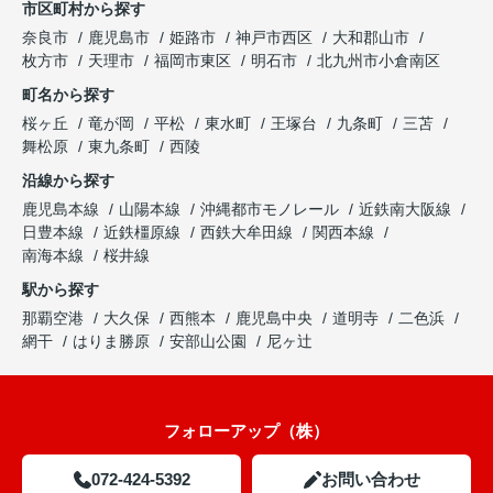
市区町村から探す
奈良市
鹿児島市
姫路市
神戸市西区
大和郡山市
枚方市
天理市
福岡市東区
明石市
北九州市小倉南区
町名から探す
桜ヶ丘
竜が岡
平松
東水町
王塚台
九条町
三苫
舞松原
東九条町
西陵
沿線から探す
鹿児島本線
山陽本線
沖縄都市モノレール
近鉄南大阪線
日豊本線
近鉄橿原線
西鉄大牟田線
関西本線
南海本線
桜井線
駅から探す
那覇空港
大久保
西熊本
鹿児島中央
道明寺
二色浜
網干
はりま勝原
安部山公園
尼ヶ辻
フォローアップ（株）
072-424-5392
お問い合わせ