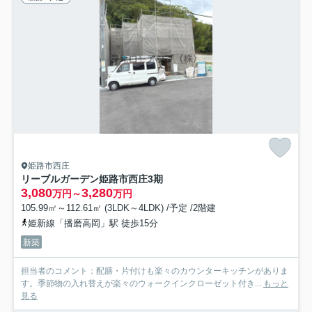
姫路市西庄
リーブルガーデン姫路市西庄3期
3,080
3,280
万円～
万円
105.99㎡～112.61㎡ (3LDK～4LDK) /予定 /2階建
姫新線「播磨高岡」駅 徒歩15分
新築
担当者のコメント：配膳・片付けも楽々のカウンターキッチンがありま
す。季節物の入れ替えが楽々のウォークインクローゼット付き...
もっと
見る