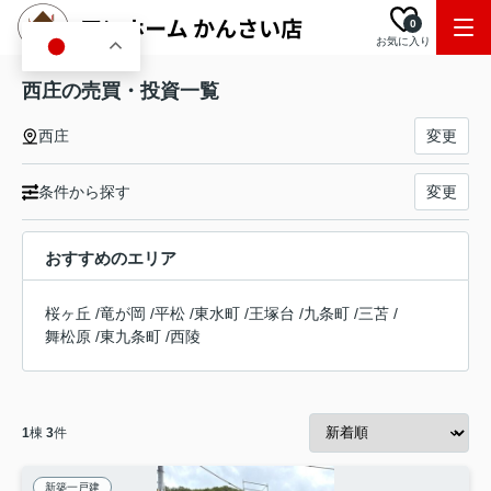
0
お気に入り
JA
西庄の売買・投資一覧
西庄
変更
条件から探す
変更
おすすめのエリア
桜ヶ丘
/
竜が岡
/
平松
/
東水町
/
王塚台
/
九条町
/
三苫
/
舞松原
/
東九条町
/
西陵
1
棟
3
件
新築一戸建