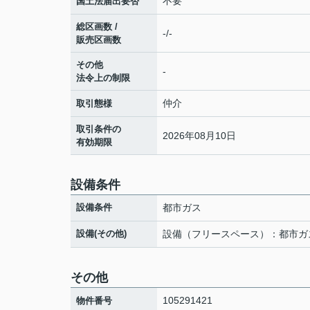
不要
国土法届出要否
総区画数 /
-/-
販売区画数
その他
-
法令上の制限
仲介
取引態様
取引条件の
2026年08月10日
有効期限
設備条件
設備条件
都市ガス
設備(その他)
設備（フリースペース）：都市ガ
その他
105291421
物件番号