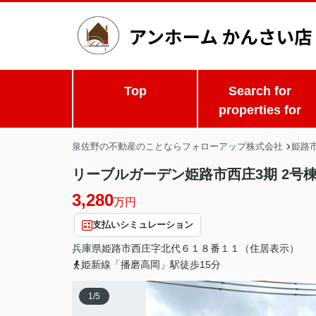
Top
Search for
properties for
泉佐野の不動産のことならフォローアップ株式会社
姫路市
リーブルガーデン姫路市西庄3期 2号
3,280
万円
支払いシミュレーション
兵庫県
姫路市
西庄
字北代６１８番１１（住居表示）
姫新線「播磨高岡」駅徒歩15分
1
/
5