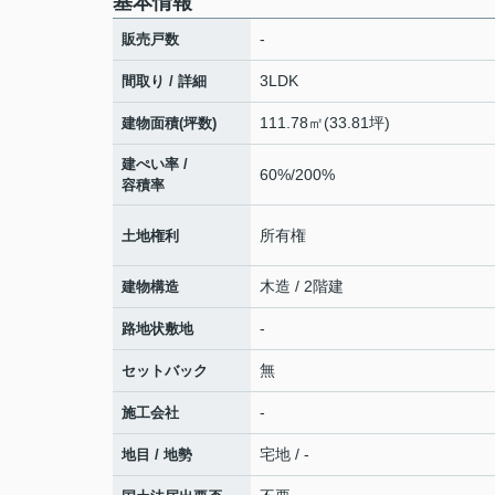
基本情報
-
販売戸数
3LDK
間取り / 詳細
111.78㎡(33.81坪)
建物面積(坪数)
建ぺい率 /
60%/200%
容積率
所有権
土地権利
木造 / 2階建
建物構造
-
路地状敷地
無
セットバック
-
施工会社
宅地 / -
地目 / 地勢