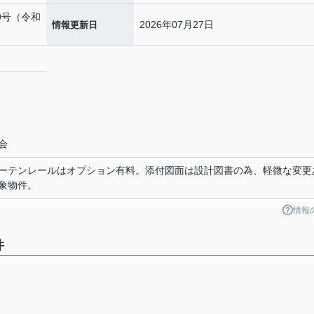
79号（令和
2026年07月27日
情報更新日
２
会
ーテンレールはオプション有料。添付図面は設計図書の為、軽微な変更
象物件。
情報
件