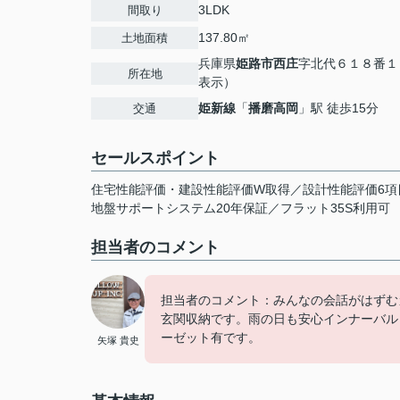
3LDK
間取り
137.80㎡
土地面積
兵庫県
姫路市
西庄
字北代６１８番１
所在地
表示）
姫新線
「
播磨高岡
」駅 徒歩15分
交通
セールスポイント
住宅性能評価・建設性能評価W取得／設計性能評価6項
地盤サポートシステム20年保証／フラット35S利用可
担当者のコメント
担当者のコメント：みんなの会話がはずむ
玄関収納です。雨の日も安心インナーバル
ーゼット有です。
矢塚 貴史