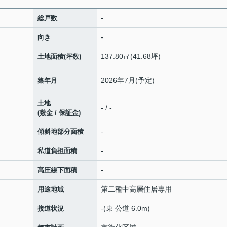
-
総戸数
-
向き
137.80㎡(41.68坪)
土地面積(坪数)
2026年7月(予定)
築年月
土地
- / -
(敷金 / 保証金)
-
傾斜地部分面積
-
私道負担面積
-
高圧線下面積
第二種中高層住居専用
用途地域
-(東 公道 6.0m)
接道状況