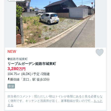
NEW
姫路市城東町
リーブルガーデン姫路市城東町
3,280
万円
104.75㎡ (4LDK) /予定 /2階建
播但線「京口」駅 徒歩10分
新築
担当者のコメント：慌ただしい朝はトイレが各階にあると焦る必要もな
く便利です。キッチンと洗面所が近く、家事動線が良いので忙...
もっと
見る