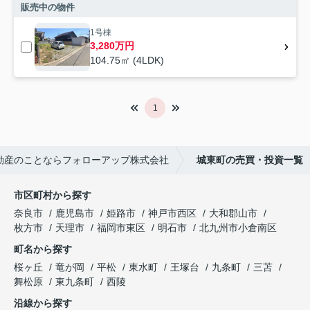
販売中の物件
1号棟
3,280万円
104.75㎡ (4LDK)
1
動産のことならフォローアップ株式会社
城東町の売買・投資一覧
市区町村から探す
奈良市
鹿児島市
姫路市
神戸市西区
大和郡山市
枚方市
天理市
福岡市東区
明石市
北九州市小倉南区
町名から探す
桜ヶ丘
竜が岡
平松
東水町
王塚台
九条町
三苫
舞松原
東九条町
西陵
沿線から探す