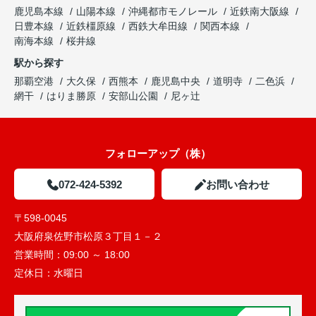
鹿児島本線
山陽本線
沖縄都市モノレール
近鉄南大阪線
日豊本線
近鉄橿原線
西鉄大牟田線
関西本線
南海本線
桜井線
駅から探す
那覇空港
大久保
西熊本
鹿児島中央
道明寺
二色浜
網干
はりま勝原
安部山公園
尼ヶ辻
フォローアップ（株）
072-424-5392
お問い合わせ
〒598-0045
大阪府泉佐野市松原３丁目１－２
営業時間：
09:00 ～ 18:00
定休日：
水曜日