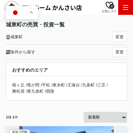
0
お気に入り
JA
城東町の売買・投資一覧
城東町
変更
条件から探す
変更
おすすめのエリア
桜ヶ丘
/
竜が岡
/
平松
/
東水町
/
王塚台
/
九条町
/
三苫
/
舞松原
/
東九条町
/
西陵
1
棟
1
件
新築一戸建