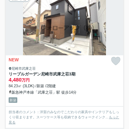
NEW
尼崎市武庫之荘
リーブルガーデン尼崎市武庫之荘3期
4,480
万円
84.23㎡ (3LDK) /新築 /2階建
阪急神戸本線「武庫之荘」駅 徒歩14分
新築
担当者のコメント：洋室のみなのでこだわりの家具やインテリアもしっ
くり収まります。スーツケース等も収納できるウォークインク...
もっと
見る