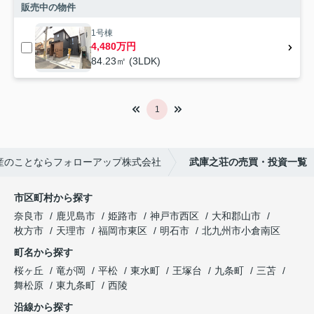
販売中の物件
1号棟
4,480万円
84.23㎡ (3LDK)
1
産のことならフォローアップ株式会社
武庫之荘の売買・投資一覧
市区町村から探す
奈良市
鹿児島市
姫路市
神戸市西区
大和郡山市
枚方市
天理市
福岡市東区
明石市
北九州市小倉南区
町名から探す
桜ヶ丘
竜が岡
平松
東水町
王塚台
九条町
三苫
舞松原
東九条町
西陵
沿線から探す