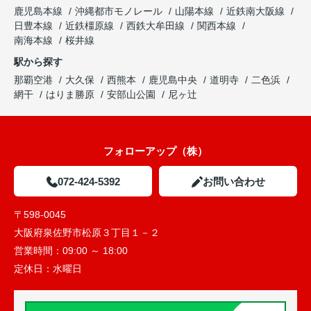
鹿児島本線
沖縄都市モノレール
山陽本線
近鉄南大阪線
日豊本線
近鉄橿原線
西鉄大牟田線
関西本線
南海本線
桜井線
駅から探す
那覇空港
大久保
西熊本
鹿児島中央
道明寺
二色浜
網干
はりま勝原
安部山公園
尼ヶ辻
フォローアップ（株）
072-424-5392
お問い合わせ
〒598-0045
大阪府泉佐野市松原３丁目１－２
営業時間：
09:00 ～ 18:00
定休日：
水曜日