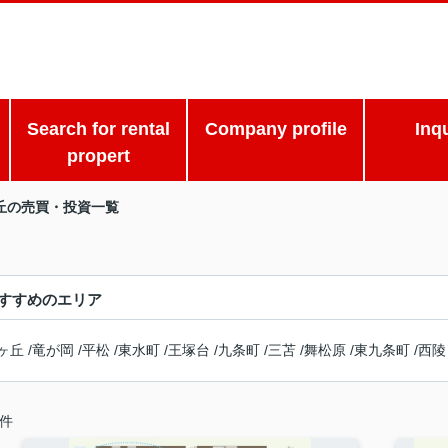
Search for rental
Company profile
Inq
propert
丘の売買・投資一覧
すすめのエリア
ヶ丘
/
竜が岡
/
平松
/
東水町
/
王塚台
/
九条町
/
三苫
/
舞松原
/
東九条町
/
西陵
件