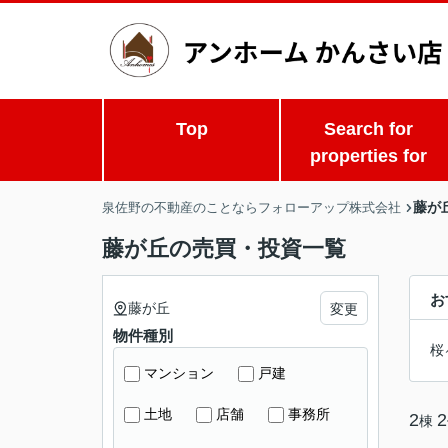
Top
Search for
properties for
藤が
泉佐野の不動産のことならフォローアップ株式会社
藤が丘の売買・投資一覧
お
藤が丘
変更
物件種別
桜
マンション
戸建
土地
店舗
事務所
2
2
棟