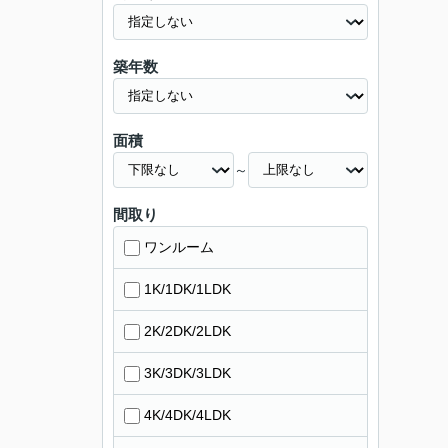
築年数
面積
～
間取り
ワンルーム
1K/1DK/1LDK
2K/2DK/2LDK
3K/3DK/3LDK
4K/4DK/4LDK