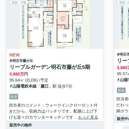
新築一戸建
新築一
NEW
明石
リー
明石市
藤が丘
リーブルガーデン明石市藤が丘5期
3,980
95.57
3,980
万円
山陽
95.64㎡ (2LDK) /予定
山陽電鉄本線
「
藤江
」駅 徒歩7分
新築
新築
担当者
だわっ
担当者のコメント：ウォークインクローゼット付
納カウ
きだから、収納力はバッチリです。配膳に上げ下
げも楽々のカウンターキッチンです...
もっと見る
販売中
販売中の物件