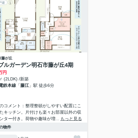
戸建
市
藤が丘
ブルガーデン明石市藤が丘4期
万円
㎡ (2LDK) /新築
電鉄本線
「
藤江
」駅 徒歩6分
のコメント：整理整頓がしやすい配置にこ
たキッチン。片付けも楽々お部屋以外の収
ンター付き。荷物や趣味が増...
もっと見る
の物件