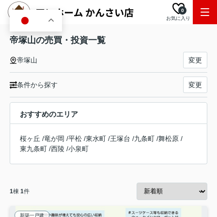
0
お気に入り
JA
帝塚山の売買・投資一覧
帝塚山
変更
条件から探す
変更
おすすめのエリア
桜ヶ丘
/
竜が岡
/
平松
/
東水町
/
王塚台
/
九条町
/
舞松原
/
東九条町
/
西陵
/
小泉町
1
棟
1
件
新築一戸建