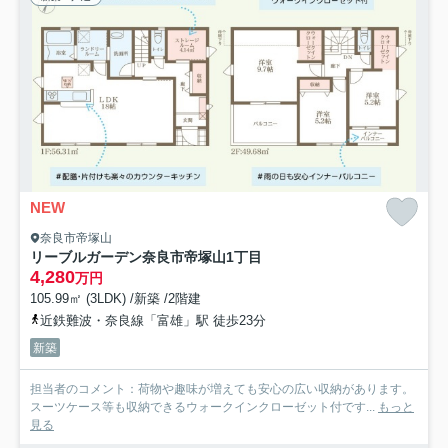
NEW
奈良市帝塚山
リーブルガーデン奈良市帝塚山1丁目
4,280
万円
105.99㎡ (3LDK) /新築 /2階建
近鉄難波・奈良線「富雄」駅 徒歩23分
新築
担当者のコメント：荷物や趣味が増えても安心の広い収納があります。
スーツケース等も収納できるウォークインクローゼット付です...
もっと
見る