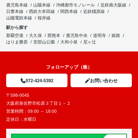
鹿児島本線
山陽本線
沖縄都市モノレール
近鉄南大阪線
日豊本線
西鉄大牟田線
関西本線
近鉄橿原線
山陽電鉄本線
桜井線
駅から探す
那覇空港
大久保
西熊本
鹿児島中央
道明寺
姫路
はりま勝原
安部山公園
大和小泉
尼ヶ辻
フォローアップ（株）
072-424-5392
お問い合わせ
〒598-0045
大阪府泉佐野市松原３丁目１－２
営業時間：
09:00 ～ 18:00
定休日：
水曜日