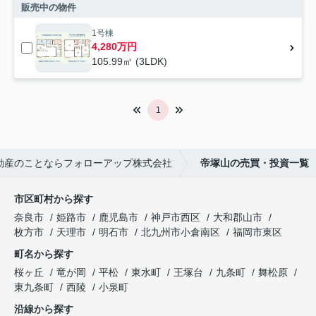
販売中の物件
1号棟
4,280万円
105.99㎡ (3LDK)
1
動産のことならフォローアップ株式会社
帝塚山の売買・投資一覧
市区町村から探す
奈良市
姫路市
鹿児島市
神戸市西区
大和郡山市
枚方市
天理市
明石市
北九州市小倉南区
福岡市東区
町名から探す
桜ヶ丘
竜が岡
平松
東水町
王塚台
九条町
舞松原
東九条町
西陵
小泉町
沿線から探す