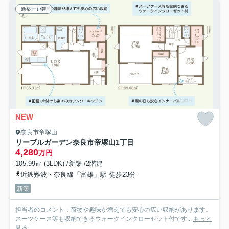
新築一戸建
NEW
奈良市帝塚山
リーブルガーデン奈良市帝塚山1丁目
4,280
万円
105.99㎡ (3LDK) /新築 /2階建
近鉄難波・奈良線「富雄」駅 徒歩23分
新築
担当者のコメント：荷物や趣味が増えても安心の広い収納があります。
スーツケース等も収納できるウォークインクローゼット付です...
もっと
見る