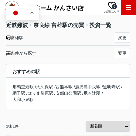
0
お気に入り
JA
近鉄難波・奈良線 富雄駅の売買・投資一覧
富雄駅
変更
条件から探す
変更
おすすめの駅
那覇空港駅
/
大久保駅
/
西熊本駅
/
鹿児島中央駅
/
道明寺駅
/
網干駅
/
はりま勝原駅
/
安部山公園駅
/
尼ヶ辻駅
/
大和小泉駅
1
棟
1
件