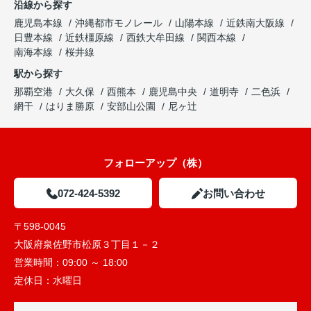
沿線から探す
鹿児島本線
沖縄都市モノレール
山陽本線
近鉄南大阪線
日豊本線
近鉄橿原線
西鉄大牟田線
関西本線
南海本線
桜井線
駅から探す
那覇空港
大久保
西熊本
鹿児島中央
道明寺
二色浜
網干
はりま勝原
安部山公園
尼ヶ辻
フォローアップ（株）
072-424-5392
お問い合わせ
〒598-0045
大阪府泉佐野市松原３丁目１－２
営業時間：
09:00 ～ 18:00
定休日：
水曜日