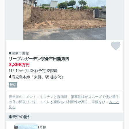
宗像市田熊
リーブルガーデン宗像市田熊第四
3,398
万円
112.19㎡ (4LDK) /予定 /2階建
鹿児島本線「東郷」駅 徒歩9分
新築
担当者のコメント：キッチンと洗面所、家事動線がスムーズで使い勝手
の良い間取りです。トイレが複数あり利便性が高く、洋服をひ...
もっと
見る
販売中の物件
1号棟