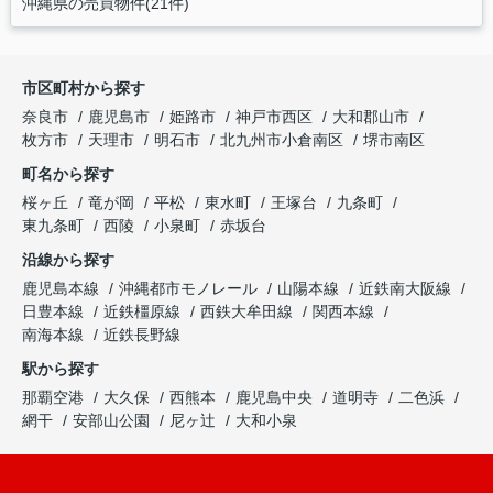
沖縄県の売買物件(21件)
市区町村から探す
奈良市
鹿児島市
姫路市
神戸市西区
大和郡山市
枚方市
天理市
明石市
北九州市小倉南区
堺市南区
町名から探す
桜ヶ丘
竜が岡
平松
東水町
王塚台
九条町
東九条町
西陵
小泉町
赤坂台
沿線から探す
鹿児島本線
沖縄都市モノレール
山陽本線
近鉄南大阪線
日豊本線
近鉄橿原線
西鉄大牟田線
関西本線
南海本線
近鉄長野線
駅から探す
那覇空港
大久保
西熊本
鹿児島中央
道明寺
二色浜
網干
安部山公園
尼ヶ辻
大和小泉