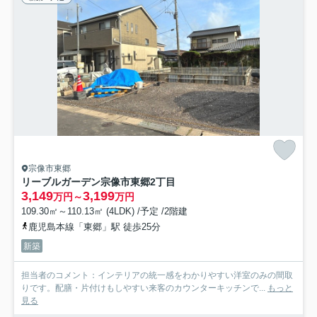
宗像市東郷
リーブルガーデン宗像市東郷2丁目
3,149
3,199
万円～
万円
109.30㎡～110.13㎡ (4LDK) /予定 /2階建
鹿児島本線「東郷」駅 徒歩25分
新築
担当者のコメント：インテリアの統一感をわかりやすい洋室のみの間取
りです。配膳・片付けもしやすい来客のカウンターキッチンで...
もっと
見る