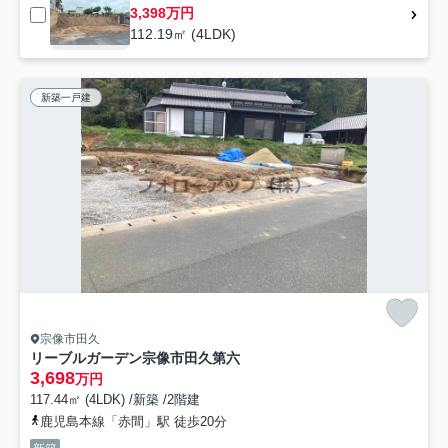
3,398万円
112.19㎡ (4LDK)
新築一戸建
宗像市田久
リーブルガーデン宗像市田久第六
3,698
万円
117.44㎡ (4LDK) /新築 /2階建
鹿児島本線「赤間」駅 徒歩20分