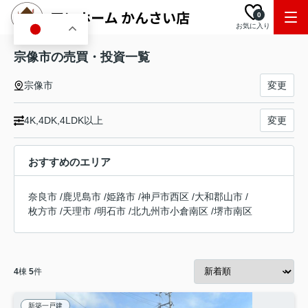
0
お気に入り
JA
宗像市の売買・投資一覧
宗像市
変更
4K,4DK,4LDK以上
変更
おすすめのエリア
奈良市
/
鹿児島市
/
姫路市
/
神戸市西区
/
大和郡山市
/
枚方市
/
天理市
/
明石市
/
北九州市小倉南区
/
堺市南区
4
棟
5
件
新築一戸建