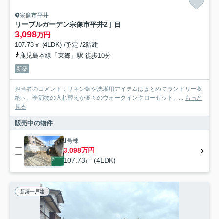
宗像市平井
リーブルガーデン宗像市平井2丁目
3,098
万円
107.73㎡ (4LDK) /予定 /2階建
鹿児島本線「東郷」駅 徒歩10分
新築
担当者のコメント：リネン類や洗濯用アイテムはまとめてランドリー収
納へ。季節物の入れ替えが楽々のウォークインクローゼット。...
もっと
見る
販売中の物件
1号棟
3,098万円
107.73㎡ (4LDK)
新築一戸建