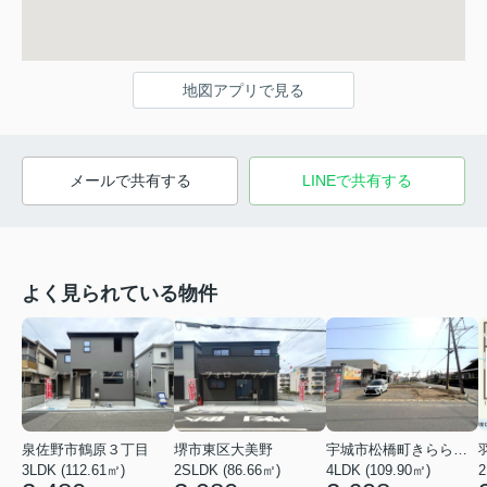
地図アプリで見る
メールで共有する
LINEで共有する
よく見られている物件
泉佐野市鶴原３丁目
堺市東区大美野
宇城市松橋町きらら３丁目
3LDK (112.61㎡)
2SLDK (86.66㎡)
4LDK (109.90㎡)
2