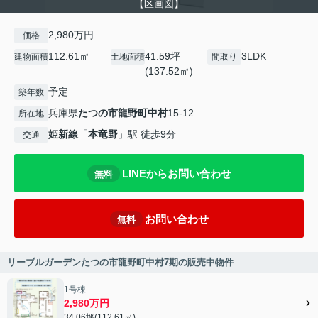
【区画図】
2,980万円
価格
112.61㎡
41.59坪
3LDK
建物面積
土地面積
間取り
(137.52㎡)
予定
築年数
兵庫県
たつの市
龍野町中村
15-12
所在地
姫新線
「
本竜野
」駅 徒歩9分
交通
LINEからお問い合わせ
無料
お問い合わせ
無料
リーブルガーデンたつの市龍野町中村7期の販売中物件
1号棟
2,980万円
34.06坪(112.61㎡)