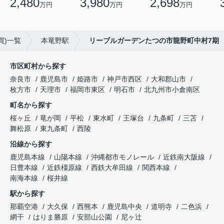
2,480
3,980
2,698
万円
万円
万円
買)一覧
本竜野駅
リーブルガーデンたつの市龍野町中村7期
市区町村から探す
奈良市
鹿児島市
姫路市
神戸市西区
大和郡山市
枚方市
天理市
福岡市東区
明石市
北九州市小倉南区
町名から探す
桜ヶ丘
竜が岡
平松
東水町
王塚台
九条町
三苫
舞松原
東九条町
西陵
沿線から探す
鹿児島本線
山陽本線
沖縄都市モノレール
近鉄南大阪線
日豊本線
近鉄橿原線
西鉄大牟田線
関西本線
南海本線
桜井線
駅から探す
那覇空港
大久保
西熊本
鹿児島中央
道明寺
二色浜
網干
はりま勝原
安部山公園
尼ヶ辻