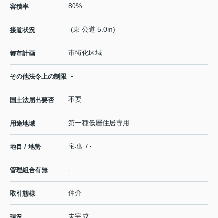
80%
容積率
-(東 公道 5.0m)
接道状況
市街化区域
都市計画
-
その他法令上の制限
不要
国土法届出要否
第一種低層住居専用
用途地域
宅地 / -
地目 / 地勢
-
管理組合有無
仲介
取引態様
未完成
現況