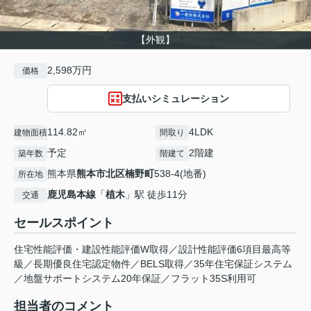
【外観】
2,598万円
価格
支払いシミュレーション
114.82㎡
4LDK
建物面積
間取り
予定
2階建
築年数
階建て
熊本県
熊本市北区
楠野町
538-4(地番)
所在地
鹿児島本線
「
植木
」駅 徒歩11分
交通
セールスポイント
住宅性能評価・建設性能評価W取得／設計性能評価6項目最高等
級／長期優良住宅認定物件／BELS取得／35年住宅保証システム
／地盤サポートシステム20年保証／フラット35S利用可
担当者のコメント