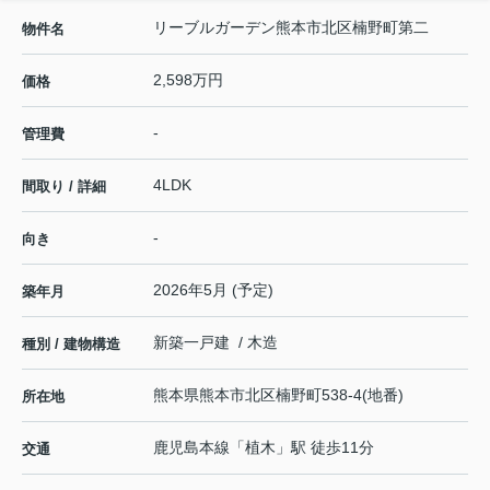
リーブルガーデン熊本市北区楠野町第二
物件名
2,598万円
価格
-
管理費
4LDK
間取り / 詳細
-
向き
2026年5月 (予定)
築年月
新築一戸建 / 木造
種別 / 建物構造
熊本県
熊本市北区
楠野町
538-4(地番)
所在地
鹿児島本線
「
植木
」駅 徒歩11分
交通