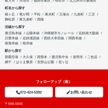
枚方市
天理市
福岡市東区
明石市
北九州市小倉南区
町名から探す
桜ヶ丘
竜が岡
平松
東水町
王塚台
九条町
三苫
舞松原
東九条町
西陵
沿線から探す
鹿児島本線
山陽本線
沖縄都市モノレール
近鉄南大阪線
日豊本線
近鉄橿原線
西鉄大牟田線
関西本線
南海本線
桜井線
駅から探す
那覇空港
大久保
西熊本
鹿児島中央
道明寺
二色浜
網干
はりま勝原
安部山公園
尼ヶ辻
フォローアップ（株）
072-424-5392
お問い合わせ
〒598-0045