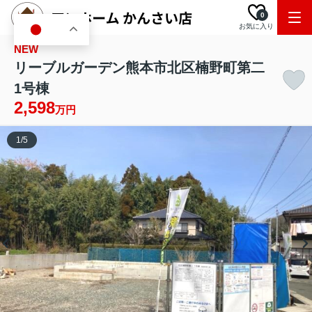
0
お気に入り
JA
NEW
リーブルガーデン熊本市北区楠野町第二
1号棟
2,598
万円
1
/
5