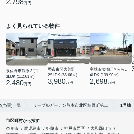
2,798
万円
よく見られている物件
2
堺市東区大美野
宇城市松橋町きらら３丁目
泉佐野市鶴原３丁目
2SLDK (86.66㎡)
4LDK (109.90㎡)
3LDK (112.61㎡)
3,980
2,698
2,480
万円
万円
万円
(売買)一覧
リーブルガーデン熊本市北区楠野町第二
1号棟
市区町村から探す
奈良市
鹿児島市
姫路市
神戸市西区
大和郡山市