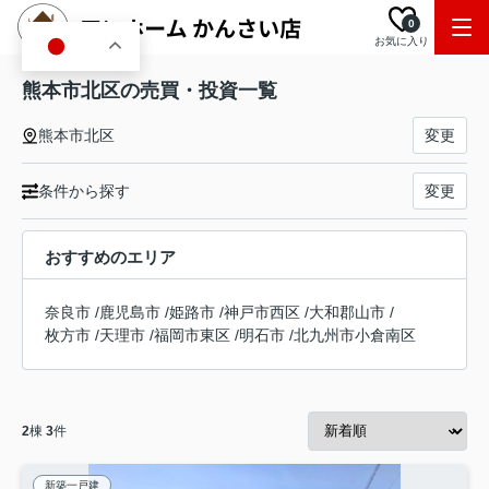
0
お気に入り
JA
熊本市北区の売買・投資一覧
熊本市北区
変更
条件から探す
変更
おすすめのエリア
奈良市
/
鹿児島市
/
姫路市
/
神戸市西区
/
大和郡山市
/
枚方市
/
天理市
/
福岡市東区
/
明石市
/
北九州市小倉南区
2
棟
3
件
新築一戸建