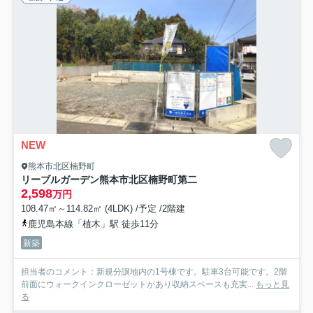
NEW
熊本市北区楠野町
リーブルガーデン熊本市北区楠野町第二
2,598
万円
108.47㎡～114.82㎡ (4LDK) /予定 /2階建
鹿児島本線「植木」駅 徒歩11分
新築
担当者のコメント：新規分譲地内の1号棟です。駐車3台可能です。2階
前面にウォークインクローゼットがあり収納スペースも充実...
もっと見
る