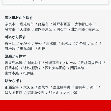
市区町村から探す
奈良市
鹿児島市
姫路市
神戸市西区
大和郡山市
枚方市
天理市
福岡市東区
明石市
北九州市小倉南区
町名から探す
桜ヶ丘
竜が岡
平松
東水町
王塚台
九条町
三苫
舞松原
東九条町
西陵
沿線から探す
鹿児島本線
山陽本線
沖縄都市モノレール
近鉄南大阪線
日豊本線
近鉄橿原線
西鉄大牟田線
関西本線
南海本線
桜井線
駅から探す
那覇空港
大久保
西熊本
鹿児島中央
道明寺
網干
はりま勝原
安部山公園
尼ヶ辻
大和小泉