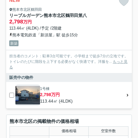
NEW
熊本市北区鶴羽田
リーブルガーデン熊本市北区鶴羽田第八
2,798
万円
113.44㎡ (4LDK) /予定 /2階建
熊本電気鉄道「新須屋」駅 徒歩15分
新築
担当者のコメント：駐車3台可能です。小学校まで徒歩7分の立地です。
トイレのたびに階段を上下する必要がなく快適です。洋服を...
もっと見
る
販売中の物件
1号棟
2,798万円
113.44㎡ (4LDK)
熊本市北区の掲載物件の価格相場
価格相場
空室件数