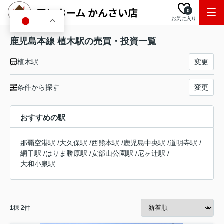
0
お気に入り
JA
鹿児島本線 植木駅の売買・投資一覧
植木駅
変更
条件から探す
変更
おすすめの駅
那覇空港駅
/
大久保駅
/
西熊本駅
/
鹿児島中央駅
/
道明寺駅
/
網干駅
/
はりま勝原駅
/
安部山公園駅
/
尼ヶ辻駅
/
大和小泉駅
1
棟
2
件