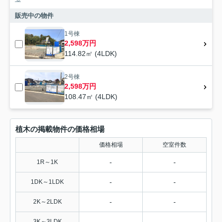
販売中の物件
1号棟
2,598万円
114.82㎡ (4LDK)
2号棟
2,598万円
108.47㎡ (4LDK)
植木の掲載物件の価格相場
価格相場
空室件数
-
-
1R～1K
-
-
1DK～1LDK
-
-
2K～2LDK
-
-
3K～3LDK