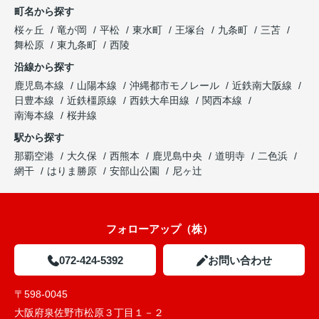
町名から探す
桜ヶ丘
竜が岡
平松
東水町
王塚台
九条町
三苫
舞松原
東九条町
西陵
沿線から探す
鹿児島本線
山陽本線
沖縄都市モノレール
近鉄南大阪線
日豊本線
近鉄橿原線
西鉄大牟田線
関西本線
南海本線
桜井線
駅から探す
那覇空港
大久保
西熊本
鹿児島中央
道明寺
二色浜
網干
はりま勝原
安部山公園
尼ヶ辻
フォローアップ（株）
072-424-5392
お問い合わせ
〒598-0045
大阪府泉佐野市松原３丁目１－２