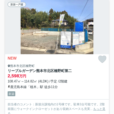
新築一戸建
NEW
熊本市北区楠野町
リーブルガーデン熊本市北区楠野町第二
2,598
万円
108.47㎡～114.82㎡ (4LDK) /予定 /2階建
鹿児島本線「植木」駅 徒歩11分
新築
担当者のコメント：新規分譲地内の1号棟です。駐車3台可能です。2階
前面にウォークインクローゼットがあり収納スペースも充実...
もっと見
る