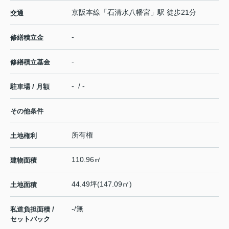
京阪本線
「
石清水八幡宮
」駅 徒歩21分
交通
-
修繕積立金
-
修繕積立基金
- / -
駐車場 / 月額
その他条件
所有権
土地権利
110.96㎡
建物面積
44.49坪(147.09㎡)
土地面積
-/無
私道負担面積 /
セットバック