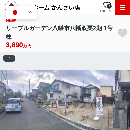
0
お気に入り
JA
NEW
リーブルガーデン八幡市八幡双栗2期 1号
棟
3,690
万円
1
/
3