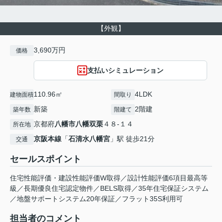
【外観】
3,690万円
価格
支払いシミュレーション
110.96㎡
4LDK
建物面積
間取り
新築
2階建
築年数
階建て
京都府
八幡市
八幡双栗
４８-１４
所在地
京阪本線
「
石清水八幡宮
」駅 徒歩21分
交通
セールスポイント
住宅性能評価・建設性能評価W取得／設計性能評価6項目最高等
級／長期優良住宅認定物件／BELS取得／35年住宅保証システム
／地盤サポートシステム20年保証／フラット35S利用可
担当者のコメント