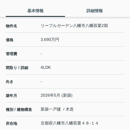
基本情報
詳細情報
リーブルガーデン八幡市八幡双栗2期
物件名
3,690万円
価格
-
管理費
4LDK
間取り / 詳細
-
向き
2026年5月 (新築)
築年月
新築一戸建 / 木造
種別 / 建物構造
京都府
八幡市
八幡双栗
４８-１４
所在地