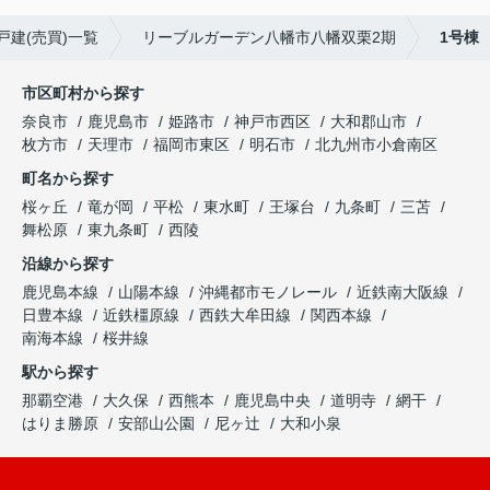
戸建(売買)一覧
リーブルガーデン八幡市八幡双栗2期
1号棟
市区町村から探す
奈良市
鹿児島市
姫路市
神戸市西区
大和郡山市
枚方市
天理市
福岡市東区
明石市
北九州市小倉南区
町名から探す
桜ヶ丘
竜が岡
平松
東水町
王塚台
九条町
三苫
舞松原
東九条町
西陵
沿線から探す
鹿児島本線
山陽本線
沖縄都市モノレール
近鉄南大阪線
日豊本線
近鉄橿原線
西鉄大牟田線
関西本線
南海本線
桜井線
駅から探す
那覇空港
大久保
西熊本
鹿児島中央
道明寺
網干
はりま勝原
安部山公園
尼ヶ辻
大和小泉