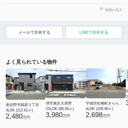
情報の見方
メールで共有する
LINEで共有する
よく見られている物件
2
堺市東区大美野
宇城市松橋町きらら３丁目
泉佐野市鶴原３丁目
2SLDK (86.66㎡)
4LDK (109.90㎡)
3LDK (112.61㎡)
3,980
2,698
2,480
万円
万円
万円