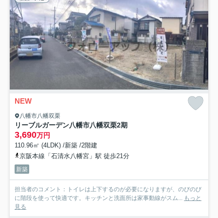
NEW
八幡市八幡双栗
リーブルガーデン八幡市八幡双栗2期
3,690
万円
110.96㎡ (4LDK) /新築 /2階建
京阪本線「石清水八幡宮」駅 徒歩21分
新築
担当者のコメント：トイレは上下するのが必要になりますが、のびのび
に階段を使って快適です。キッチンと洗面所は家事動線がスム...
もっと
見る