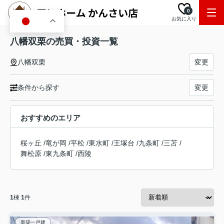
0
お気に入り
JA
八幡双栗の売買・投資一覧
八幡双栗
変更
条件から探す
変更
おすすめのエリア
桜ヶ丘
/
竜が岡
/
平松
/
東水町
/
王塚台
/
九条町
/
三苫
/
舞松原
/
東九条町
/
西陵
1
棟
1
件
新築一戸建