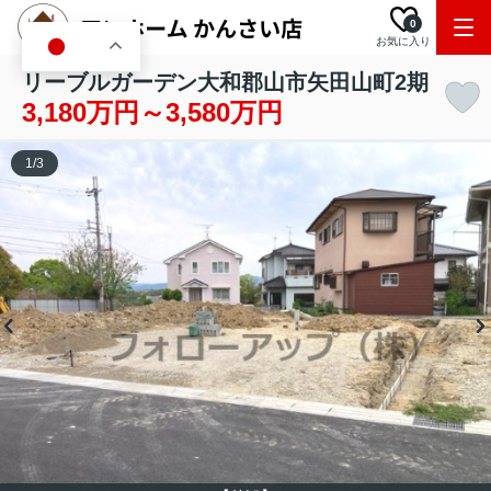
0
お気に入り
JA
リーブルガーデン大和郡山市矢田山町2期
3,180万円～3,580万円
1
/
3