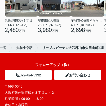
泉佐野市鶴原３丁目
堺市東区大美野
宇城市松橋町きらら３丁目
3LDK (112.61㎡)
2SLDK (86.66㎡)
4LDK (109.90㎡)
2
2,480
3,980
2,698
万円
万円
万円
)一覧
大和小泉駅
リーブルガーデン大和郡山市矢田山町2期
フォローアップ（株）
072-424-5392
お問い合わせ
〒598-0045
大阪府泉佐野市松原３丁目１－２
営業時間：
09:00 ～ 18:00
定休日：
水曜日