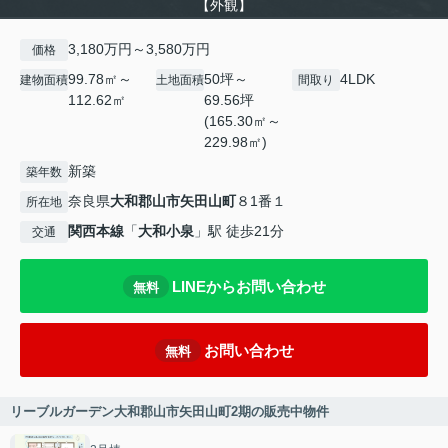
【外観】
3,180万円～3,580万円
価格
99.78㎡～
50坪～
4LDK
建物面積
土地面積
間取り
112.62㎡
69.56坪
(165.30㎡～
229.98㎡)
新築
築年数
奈良県
大和郡山市
矢田山町
８1番１
所在地
関西本線
「
大和小泉
」駅 徒歩21分
交通
LINEからお問い合わせ
無料
お問い合わせ
無料
リーブルガーデン大和郡山市矢田山町2期の販売中物件