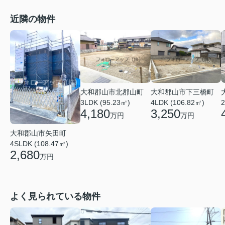
近隣の物件
大和郡山市北郡山町
大和郡山市下三橋町
3LDK (95.23㎡)
4LDK (106.82㎡)
2
4,180
3,250
万円
万円
大和郡山市矢田町
4SLDK (108.47㎡)
2,680
万円
よく見られている物件