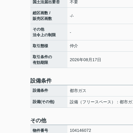
不要
国土法届出要否
総区画数 /
-/-
販売区画数
その他
-
法令上の制限
仲介
取引態様
取引条件の
2026年08月17日
有効期限
設備条件
設備条件
都市ガス
設備(その他)
設備（フリースペース）：都市ガ
その他
104146072
物件番号