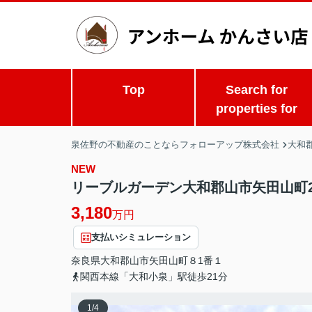
Top
Search for
properties for
泉佐野の不動産のことならフォローアップ株式会社
大和
NEW
リーブルガーデン大和郡山市矢田山町2
3,180
万円
支払いシミュレーション
奈良県
大和郡山市
矢田山町
８1番１
関西本線「大和小泉」駅徒歩21分
1
/
4