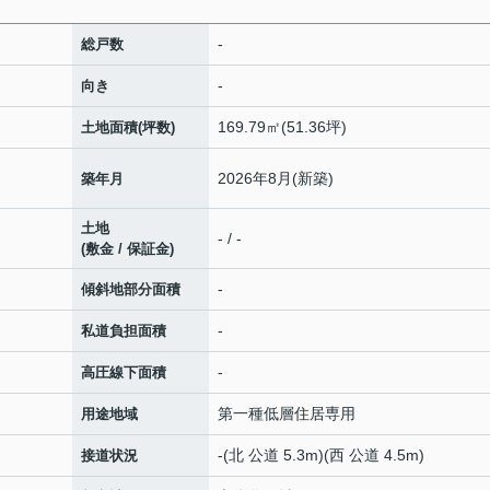
-
総戸数
-
向き
169.79㎡(51.36坪)
土地面積(坪数)
2026年8月(新築)
築年月
土地
- / -
(敷金 / 保証金)
-
傾斜地部分面積
-
私道負担面積
-
高圧線下面積
第一種低層住居専用
用途地域
-(北 公道 5.3m)(西 公道 4.5m)
接道状況