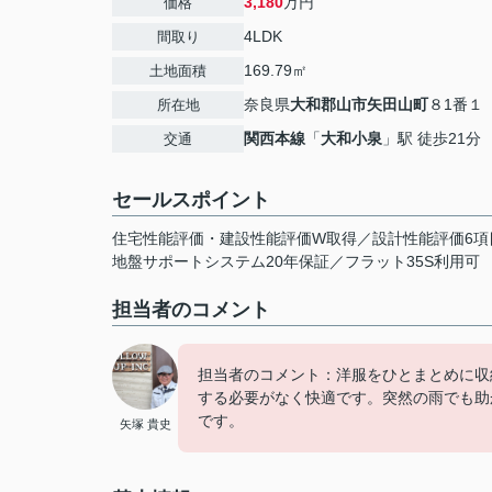
3,180
万円
価格
4LDK
間取り
169.79㎡
土地面積
奈良県
大和郡山市
矢田山町
８1番１
所在地
関西本線
「
大和小泉
」駅 徒歩21分
交通
セールスポイント
住宅性能評価・建設性能評価W取得／設計性能評価6項
地盤サポートシステム20年保証／フラット35S利用可
担当者のコメント
担当者のコメント：洋服をひとまとめに収
する必要がなく快適です。突然の雨でも助
です。
矢塚 貴史