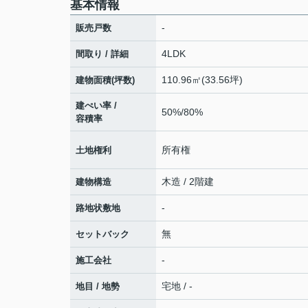
基本情報
-
販売戸数
4LDK
間取り / 詳細
110.96㎡(33.56坪)
建物面積(坪数)
建ぺい率 /
50%/80%
容積率
所有権
土地権利
木造 / 2階建
建物構造
-
路地状敷地
無
セットバック
-
施工会社
宅地 / -
地目 / 地勢