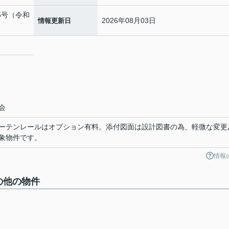
05号（令和
2026年08月03日
情報更新日
２
会
ーテンレールはオプション有料。添付図面は設計図書の為、軽微な変更
象物件です。
情報
の他の物件