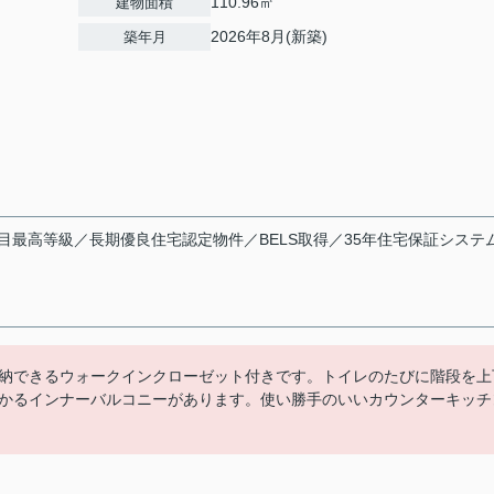
110.96㎡
建物面積
2026年8月(新築)
築年月
目最高等級／長期優良住宅認定物件／BELS取得／35年住宅保証システ
納できるウォークインクローゼット付きです。トイレのたびに階段を上
かるインナーバルコニーがあります。使い勝手のいいカウンターキッチ