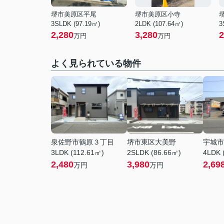
堺市美原区平尾
堺市美原区小寺
3SLDK (97.19㎡)
2LDK (107.64㎡)
3
2,280
3,280
2
万円
万円
よく見られている物件
泉佐野市鶴原３丁目
堺市東区大美野
宇城市
3LDK (112.61㎡)
2SLDK (86.66㎡)
4LDK 
2,480
3,980
2,69
万円
万円