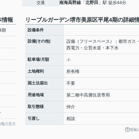
南海高野線
「
北野田
」駅 徒歩44分
交通
本情報
リーブルガーデン堺市美原区平尾4期の詳細
4期
設備条件
設備(その他)
設備（フリースペース）：都市ガス
西電力・公営水道・本下水
駐車場/月額
-/-
土地権利
所有権
国土法届出
不要
用途地域
第二種中高層住居専用
２
取引態様
仲介
分
引渡し
相談
情報の見方
情報