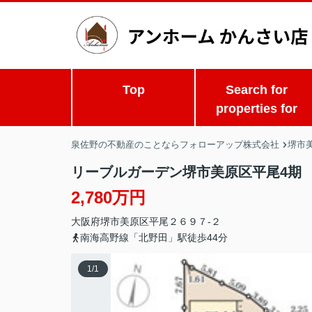
Top
Search for
properties for
泉佐野の不動産のことならフォローアップ株式会社
堺市
リーブルガーデン堺市美原区平尾4期
2,780万円
大阪府
堺市美原区
平尾
２６９７-２
南海高野線「北野田」駅徒歩44分
1
/
1