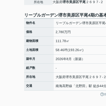
大阪府
堺市美原区
平尾
２６９７-２
所在地
リーブルガーデン堺市美原区平尾4期の基
物件名
リーブルガーデン堺市美原区平尾
価格
2,780万円
建物面積
111.78㎡
土地面積
58.46坪(193.26㎡)
築年月
2026年8月（新築）
総戸数
-
所在地
大阪府
堺市美原区
平尾
２６９７-
交通
南海高野線
「
北野田
」駅 徒歩44