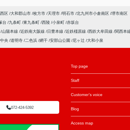
西区
大和郡山市
枚方市
天理市
明石市
北九州市小倉南区
堺市南区
塚台
九条町
東九条町
西陵
小泉町
赤坂台
ル
山陽本線
近鉄南大阪線
日豊本線
近鉄橿原線
西鉄大牟田線
関西本
中央
道明寺
二色浜
網干
安部山公園
尼ヶ辻
大和小泉
Top page
Staff
Customer's voice
072-424-5392
Blog
Access map