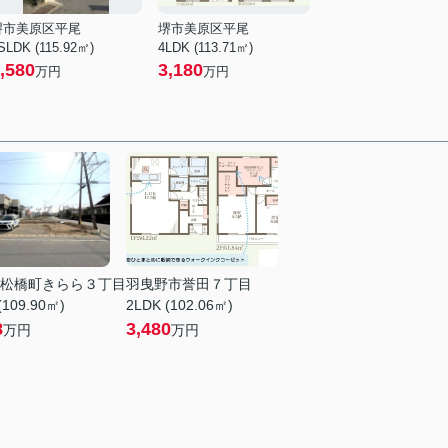
堺市美原区平尾
堺市美原区平尾
SLDK (115.92㎡)
4LDK (113.71㎡)
,580
3,180
万円
万円
松橋町きらら３丁目
羽曳野市誉田７丁目
(109.90㎡)
2LDK (102.06㎡)
8
3,480
万円
万円