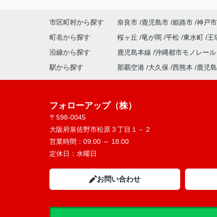
市区町村から探す
奈良市
鹿児島市
姫路市
神戸市
町名から探す
桜ヶ丘
竜が岡
平松
東水町
王
沿線から探す
鹿児島本線
沖縄都市モノレー
駅から探す
那覇空港
大久保
西熊本
鹿児島
フォローアップ（株）
〒598-0045
大阪府泉佐野市松原３丁目１－２
営業時間：
09:00 ～ 18:00
定休日：
水曜日
お問い合わせ