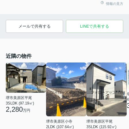
情報の見方
メールで共有する
LINEで共有する
近隣の物件
堺市美原区平尾
4
3SLDK (97.19㎡)
2,280
万円
堺市美原区小寺
堺市美原区平尾
2LDK (107.64㎡)
3SLDK (115.92㎡)