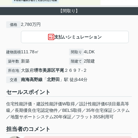
【間取り】
2,780万円
価格
支払いシミュレーション
111.78㎡
4LDK
建物面積
間取り
新築
2階建
築年数
階建て
大阪府
堺市美原区
平尾
２６９７-２
所在地
南海高野線
「
北野田
」駅 徒歩44分
交通
セールスポイント
住宅性能評価・建設性能評価W取得／設計性能評価6項目最高等
級／長期優良住宅認定物件／BELS取得／35年住宅保証システム
／地盤サポートシステム20年保証／フラット35S利用可
担当者のコメント