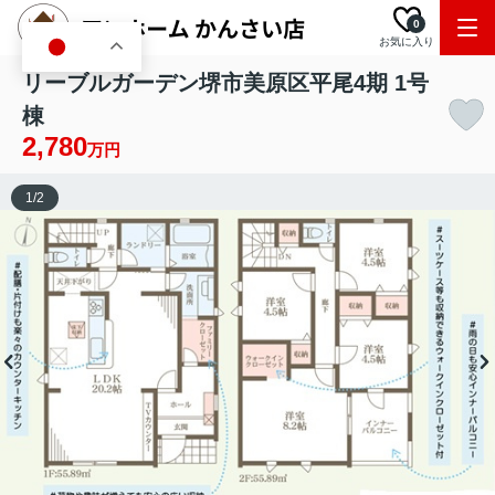
0
お気に入り
JA
リーブルガーデン堺市美原区平尾4期 1号
棟
2,780
万円
1
/
2