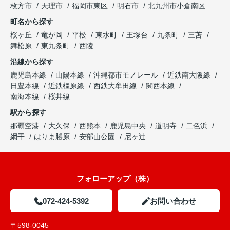
枚方市
天理市
福岡市東区
明石市
北九州市小倉南区
町名から探す
桜ヶ丘
竜が岡
平松
東水町
王塚台
九条町
三苫
舞松原
東九条町
西陵
沿線から探す
鹿児島本線
山陽本線
沖縄都市モノレール
近鉄南大阪線
日豊本線
近鉄橿原線
西鉄大牟田線
関西本線
南海本線
桜井線
駅から探す
那覇空港
大久保
西熊本
鹿児島中央
道明寺
二色浜
網干
はりま勝原
安部山公園
尼ヶ辻
フォローアップ（株）
072-424-5392
お問い合わせ
〒598-0045