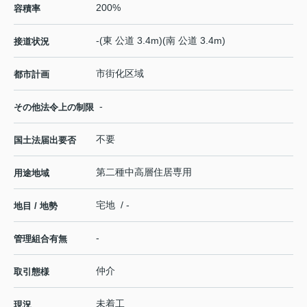
200%
容積率
-(東 公道 3.4m)(南 公道 3.4m)
接道状況
市街化区域
都市計画
-
その他法令上の制限
不要
国土法届出要否
第二種中高層住居専用
用途地域
宅地 / -
地目 / 地勢
-
管理組合有無
仲介
取引態様
未着工
現況