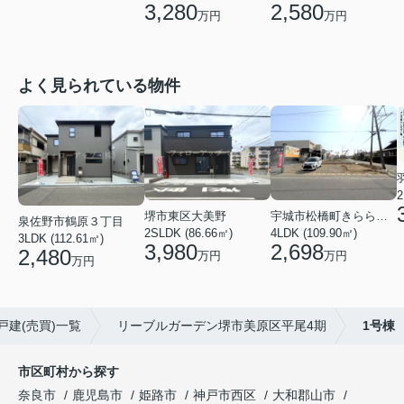
3,280
2,580
万円
万円
よく見られている物件
2
堺市東区大美野
宇城市松橋町きらら３丁目
泉佐野市鶴原３丁目
2SLDK (86.66㎡)
4LDK (109.90㎡)
3LDK (112.61㎡)
3,980
2,698
2,480
万円
万円
万円
戸建(売買)一覧
リーブルガーデン堺市美原区平尾4期
1号棟
市区町村から探す
奈良市
鹿児島市
姫路市
神戸市西区
大和郡山市