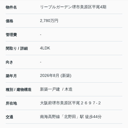
リーブルガーデン堺市美原区平尾4期
物件名
2,780万円
価格
-
管理費
4LDK
間取り / 詳細
-
向き
2026年8月 (新築)
築年月
新築一戸建 / 木造
種別 / 建物構造
大阪府
堺市美原区
平尾
２６９７-２
所在地
南海高野線
「
北野田
」駅 徒歩44分
交通