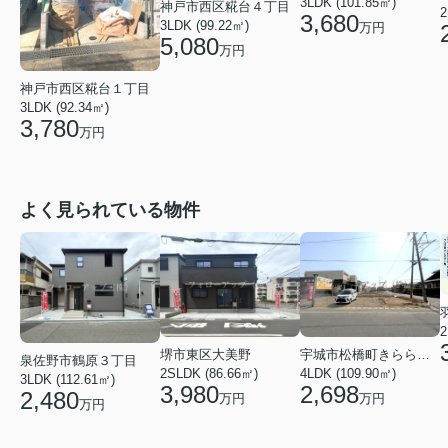
3LDK (101.85㎡)
神戸市西区糀台４丁目
2
3,680
3LDK (99.22㎡)
万円
5,080
万円
神戸市西区糀台１丁目
3LDK (92.34㎡)
3,780
万円
よく見られている物件
2
堺市東区大美野
宇城市松橋町きらら３丁目
泉佐野市鶴原３丁目
2SLDK (86.66㎡)
4LDK (109.90㎡)
3LDK (112.61㎡)
3,980
2,698
2,480
万円
万円
万円