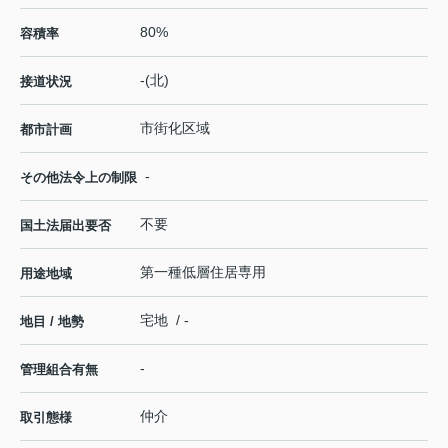
80%
容積率
-(北)
接道状況
市街化区域
都市計画
-
その他法令上の制限
不要
国土法届出要否
第一種低層住居専用
用途地域
宅地 / -
地目 / 地勢
-
管理組合有無
仲介
取引態様