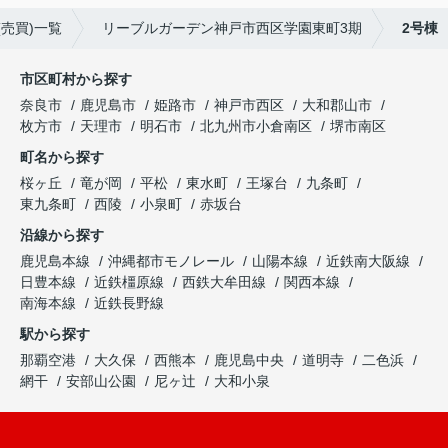
売買)一覧
リーブルガーデン神戸市西区学園東町3期
2号棟
市区町村から探す
奈良市
鹿児島市
姫路市
神戸市西区
大和郡山市
枚方市
天理市
明石市
北九州市小倉南区
堺市南区
町名から探す
桜ヶ丘
竜が岡
平松
東水町
王塚台
九条町
東九条町
西陵
小泉町
赤坂台
沿線から探す
鹿児島本線
沖縄都市モノレール
山陽本線
近鉄南大阪線
日豊本線
近鉄橿原線
西鉄大牟田線
関西本線
南海本線
近鉄長野線
駅から探す
那覇空港
大久保
西熊本
鹿児島中央
道明寺
二色浜
網干
安部山公園
尼ヶ辻
大和小泉