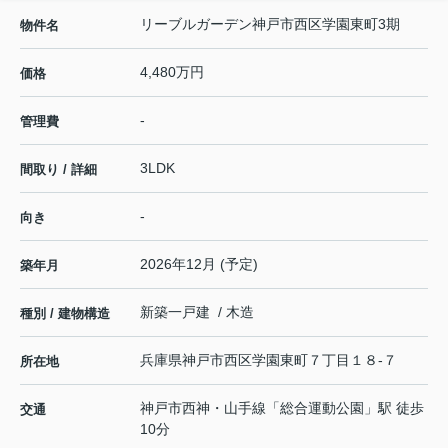
リーブルガーデン神戸市西区学園東町3期
物件名
4,480万円
価格
-
管理費
3LDK
間取り / 詳細
-
向き
2026年12月 (予定)
築年月
新築一戸建 / 木造
種別 / 建物構造
兵庫県
神戸市西区
学園東町
７丁目１８-７
所在地
神戸市西神・山手線
「
総合運動公園
」駅 徒歩
交通
10分