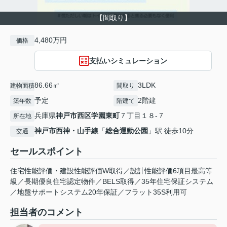
【間取り】
4,480万円
価格
支払いシミュレーション
86.66㎡
3LDK
建物面積
間取り
予定
2階建
築年数
階建て
兵庫県
神戸市西区
学園東町
７丁目１８-７
所在地
神戸市西神・山手線
「
総合運動公園
」駅 徒歩10分
交通
セールスポイント
住宅性能評価・建設性能評価W取得／設計性能評価6項目最高等
級／長期優良住宅認定物件／BELS取得／35年住宅保証システム
／地盤サポートシステム20年保証／フラット35S利用可
担当者のコメント