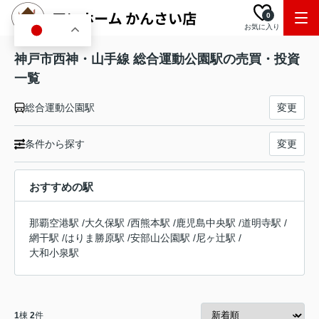
0
お気に入り
JA
神戸市西神・山手線 総合運動公園駅の売買・投資
一覧
総合運動公園駅
変更
条件から探す
変更
おすすめの駅
那覇空港駅
/
大久保駅
/
西熊本駅
/
鹿児島中央駅
/
道明寺駅
/
網干駅
/
はりま勝原駅
/
安部山公園駅
/
尼ヶ辻駅
/
大和小泉駅
1
棟
2
件