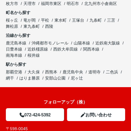
枚方市
天理市
福岡市東区
明石市
北九州市小倉南区
町名から探す
桜ヶ丘
竜が岡
平松
東水町
王塚台
九条町
三苫
舞松原
東九条町
西陵
沿線から探す
鹿児島本線
沖縄都市モノレール
山陽本線
近鉄南大阪線
日豊本線
近鉄橿原線
西鉄大牟田線
関西本線
南海本線
桜井線
駅から探す
那覇空港
大久保
西熊本
鹿児島中央
道明寺
二色浜
網干
はりま勝原
安部山公園
尼ヶ辻
フォローアップ（株）
072-424-5392
お問い合わせ
〒598-0045