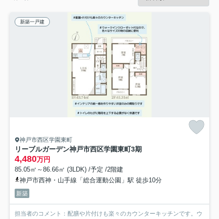
新築一戸建
神戸市西区学園東町
リーブルガーデン神戸市西区学園東町3期
4,480
万円
85.05㎡～86.66㎡ (3LDK) /予定 /2階建
神戸市西神・山手線「総合運動公園」駅 徒歩10分
新築
担当者のコメント：配膳や片付けも楽々のカウンターキッチンです。ウ