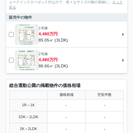
ォークインクローゼット付なので、色々なサイズの物の収納に...
もっと
見る
販売中の物件
1号棟
4,480万円
85.05㎡ (3LDK)
2号棟
4,480万円
86.66㎡ (3LDK)
総合運動公園の掲載物件の価格相場
価格相場
空室件数
-
-
1R～1K
-
-
1DK～1LDK
-
-
2K～2LDK