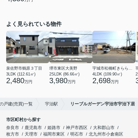
よく見られている物件
泉佐野市鶴原３丁目
堺市東区大美野
宇城市松橋町きらら３丁目
3LDK (112.61㎡)
2SLDK (86.66㎡)
4LDK (109.90㎡)
2
2,480
3,980
2,698
万円
万円
万円
の戸建(売買)一覧
宇治駅
リーブルガーデン宇治市宇治下居
市区町村から探す
奈良市
鹿児島市
姫路市
神戸市西区
大和郡山市
枚方市
天理市
福岡市東区
明石市
北九州市小倉南区