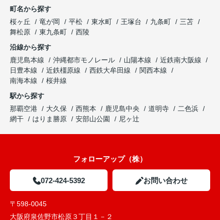
町名から探す
桜ヶ丘
竜が岡
平松
東水町
王塚台
九条町
三苫
舞松原
東九条町
西陵
沿線から探す
鹿児島本線
沖縄都市モノレール
山陽本線
近鉄南大阪線
日豊本線
近鉄橿原線
西鉄大牟田線
関西本線
南海本線
桜井線
駅から探す
那覇空港
大久保
西熊本
鹿児島中央
道明寺
二色浜
網干
はりま勝原
安部山公園
尼ヶ辻
フォローアップ（株）
072-424-5392
お問い合わせ
〒598-0045
大阪府泉佐野市松原３丁目１－２