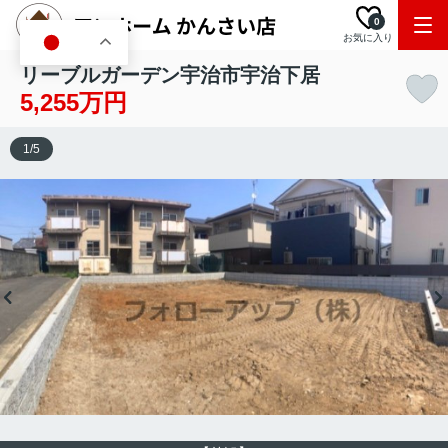
0
お気に入り
JA
リーブルガーデン宇治市宇治下居
5,255万円
1
/
5