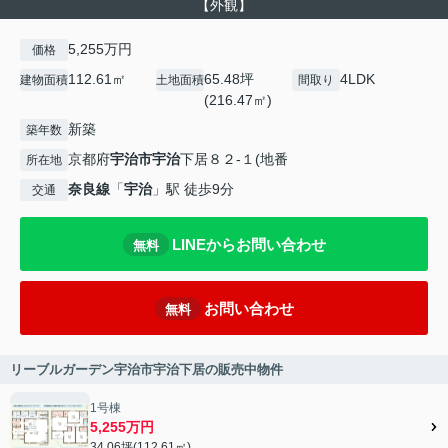
【外観】
5,255万円
価格
112.61㎡
65.48坪
4LDK
建物面積
土地面積
間取り
(216.47㎡)
新築
築年数
京都府
宇治市
宇治
下居８２-１(地番
所在地
奈良線
「
宇治
」駅 徒歩9分
交通
LINEからお問い合わせ
無料
お問い合わせ
無料
リーブルガーデン宇治市宇治下居の販売中物件
1号棟
5,255万円
34.06坪(112.61㎡)