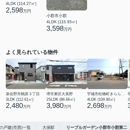
4LDK (114.27㎡)
2,598
万円
小郡市小郡
4LDK (115.93㎡)
3,598
万円
よく見られている物件
泉佐野市鶴原３丁目
堺市東区大美野
宇城市松橋町きらら３丁目
3LDK (112.61㎡)
2SLDK (86.66㎡)
4LDK (109.90㎡)
2
2,480
3,980
2,698
万円
万円
万円
の戸建(売買)一覧
大保駅
リーブルガーデン小郡市小郡第二