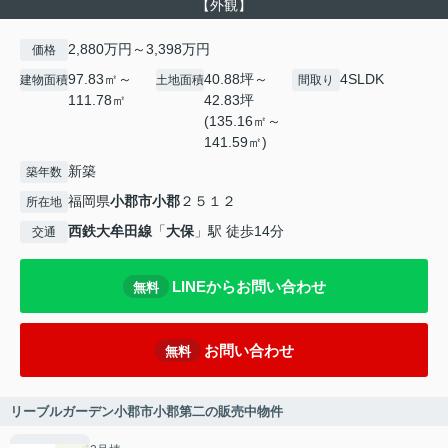
【外観】
2,880万円～3,398万円
価格
97.83㎡～
40.88坪～
4SLDK
建物面積
土地面積
間取り
111.78㎡
42.83坪
(135.16㎡～
141.59㎡)
新築
築年数
福岡県
小郡市
小郡
２５１２
所在地
西鉄大牟田線
「
大保
」駅 徒歩14分
交通
LINEからお問い合わせ
無料
お問い合わせ
無料
リーブルガーデン小郡市小郡第二の販売中物件