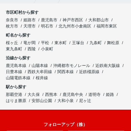
市区町村から探す
奈良市
姫路市
鹿児島市
神戸市西区
大和郡山市
枚方市
天理市
明石市
北九州市小倉南区
福岡市東区
町名から探す
桜ヶ丘
竜が岡
平松
東水町
王塚台
九条町
舞松原
東九条町
西陵
小泉町
沿線から探す
鹿児島本線
山陽本線
沖縄都市モノレール
近鉄南大阪線
日豊本線
西鉄大牟田線
関西本線
近鉄橿原線
山陽電鉄本線
桜井線
駅から探す
那覇空港
大久保
西熊本
鹿児島中央
道明寺
姫路
はりま勝原
安部山公園
大和小泉
尼ヶ辻
フォローアップ（株）