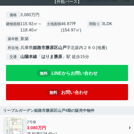
【外観パース】
3,080万円
価格
115.92㎡～
46.87坪
3LDK
建物面積
土地面積
間取り
118.40㎡
(154.97㎡)
新築
築年数
兵庫県
姫路市
勝原区山戸
字北坂内２８０(地番)
所在地
山陽本線
「
はりま勝原
」駅 徒歩15分
交通
LINEからお問い合わせ
無料
お問い合わせ
無料
リーブルガーデン姫路市勝原区山戸4期の販売中物件
2号棟
3,080万円
35.81坪(118.40㎡)