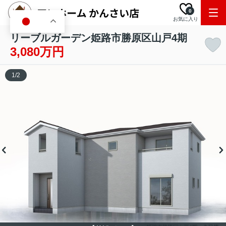
0
お気に入り
JA
リーブルガーデン姫路市勝原区山戸4期
3,080万円
1
/
2