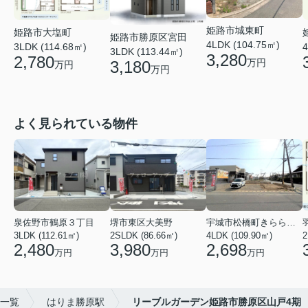
姫路市城東町
姫路市大塩町
姫路市勝原区宮田
4LDK (104.75㎡)
4
3LDK (114.68㎡)
3LDK (113.44㎡)
3,280
2,780
万円
3,180
万円
万円
よく見られている物件
泉佐野市鶴原３丁目
堺市東区大美野
宇城市松橋町きらら３丁目
3LDK (112.61㎡)
2SLDK (86.66㎡)
4LDK (109.90㎡)
2
2,480
3,980
2,698
万円
万円
万円
)一覧
はりま勝原駅
リーブルガーデン姫路市勝原区山戸4期