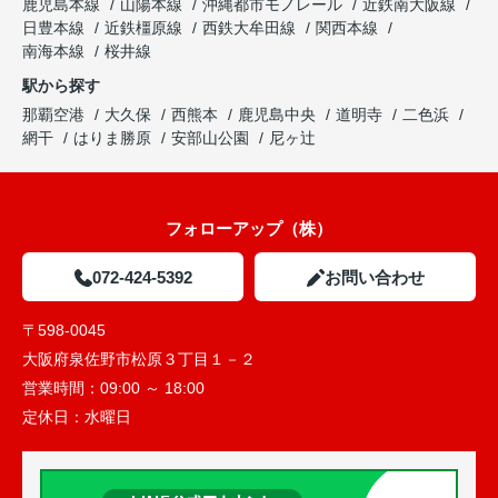
鹿児島本線
山陽本線
沖縄都市モノレール
近鉄南大阪線
日豊本線
近鉄橿原線
西鉄大牟田線
関西本線
南海本線
桜井線
駅から探す
那覇空港
大久保
西熊本
鹿児島中央
道明寺
二色浜
網干
はりま勝原
安部山公園
尼ヶ辻
フォローアップ（株）
072-424-5392
お問い合わせ
〒598-0045
大阪府泉佐野市松原３丁目１－２
営業時間：
09:00 ～ 18:00
定休日：
水曜日