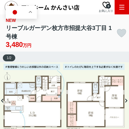
0
お気に入り
JA
NEW
リーブルガーデン枚方市招提大谷3丁目 1
号棟
3,480
万円
1
/
2