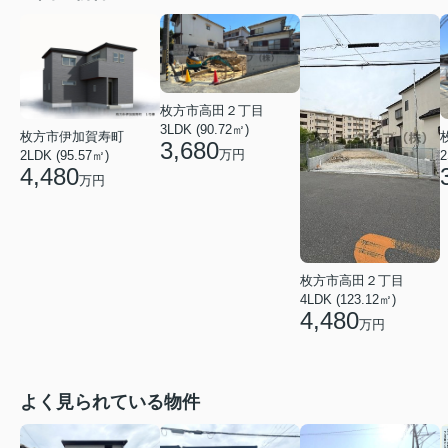
枚方市高田２丁目
3LDK (90.72㎡)
枚方市伊加賀寿町
3,680
万円
2
2LDK (95.57㎡)
4,480
万円
枚方市高田２丁目
4LDK (123.12㎡)
4,480
万円
よく見られている物件