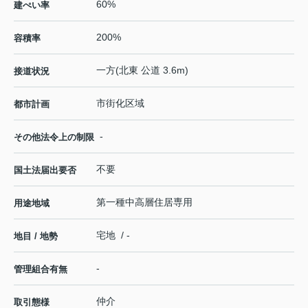
60%
建ぺい率
200%
容積率
一方(北東 公道 3.6m)
接道状況
市街化区域
都市計画
-
その他法令上の制限
不要
国土法届出要否
第一種中高層住居専用
用途地域
宅地 / -
地目 / 地勢
-
管理組合有無
仲介
取引態様