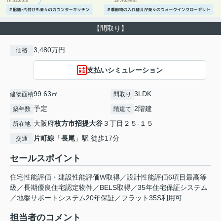
【間取り】
3,480万円
価格
支払いシミュレーション
99.63㎡
3LDK
建物面積
間取り
予定
2階建
築年数
階建て
大阪府
枚方市
招提大谷
３丁目２５-１５
所在地
片町線
「
長尾
」駅 徒歩17分
交通
セールスポイント
住宅性能評価・建設性能評価W取得／設計性能評価6項目最高等
級／長期優良住宅認定物件／BELS取得／35年住宅保証システム
／地盤サポートシステム20年保証／フラット35S利用可
担当者のコメント