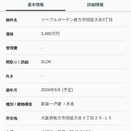
基本情報
詳細情報
リーブルガーデン枚方市招提大谷3丁目
物件名
3,480万円
価格
-
管理費
3LDK
間取り / 詳細
-
向き
2026年9月 (予定)
築年月
新築一戸建 / 木造
種別 / 建物構造
大阪府
枚方市
招提大谷
３丁目２５-１５
所在地