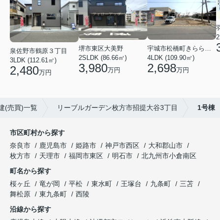
2
堺市東区大美野
宇城市松橋町きらら３丁目
泉佐野市鶴原３丁目
2SLDK (86.66㎡)
4LDK (109.90㎡)
3LDK (112.61㎡)
3,980
2,698
2,480
万円
万円
万円
建(売買)一覧
リーブルガーデン枚方市招提大谷3丁目
1号棟
市区町村から探す
奈良市
鹿児島市
姫路市
神戸市西区
大和郡山市
枚方市
天理市
福岡市東区
明石市
北九州市小倉南区
町名から探す
桜ヶ丘
竜が岡
平松
東水町
王塚台
九条町
三苫
舞松原
東九条町
西陵
沿線から探す