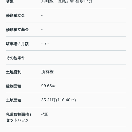
片町線
「
長尾
」駅 徒歩17分
交通
-
修繕積立金
-
修繕積立基金
- / -
駐車場 / 月額
その他条件
所有権
土地権利
99.63㎡
建物面積
35.21坪(116.40㎡)
土地面積
-/無
私道負担面積 /
セットバック