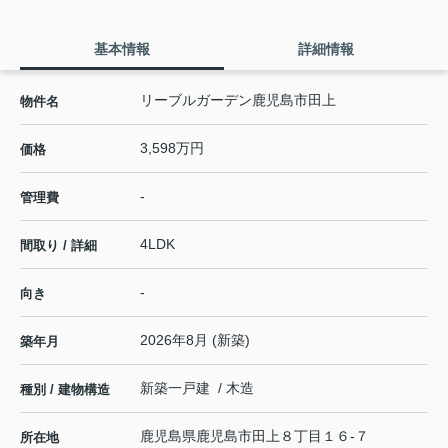
基本情報
詳細情報
リーブルガーデン鹿児島市田上
物件名
3,598万円
価格
-
管理費
4LDK
間取り / 詳細
-
向き
2026年8月 (新築)
築年月
新築一戸建 / 木造
種別 / 建物構造
鹿児島県
鹿児島市
田上
８丁目１６-７
所在地