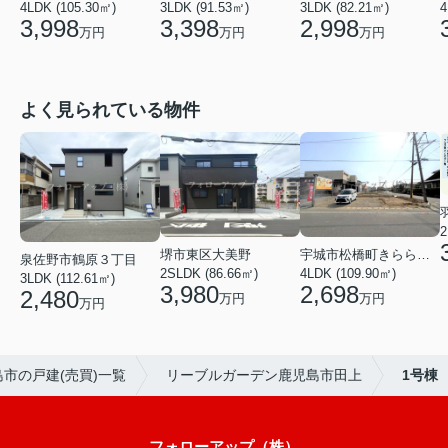
4LDK (105.30㎡)
3LDK (91.53㎡)
3LDK (82.21㎡)
4
3,998
3,398
2,998
万円
万円
万円
よく見られている物件
2
堺市東区大美野
宇城市松橋町きらら３丁目
泉佐野市鶴原３丁目
2SLDK (86.66㎡)
4LDK (109.90㎡)
3LDK (112.61㎡)
3,980
2,698
2,480
万円
万円
万円
市の戸建(売買)一覧
リーブルガーデン鹿児島市田上
1号棟
フォローアップ（株）