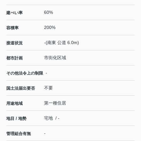
60%
建ぺい率
200%
容積率
-(南東 公道 6.0m)
接道状況
市街化区域
都市計画
-
その他法令上の制限
不要
国土法届出要否
第一種住居
用途地域
宅地 / -
地目 / 地勢
-
管理組合有無