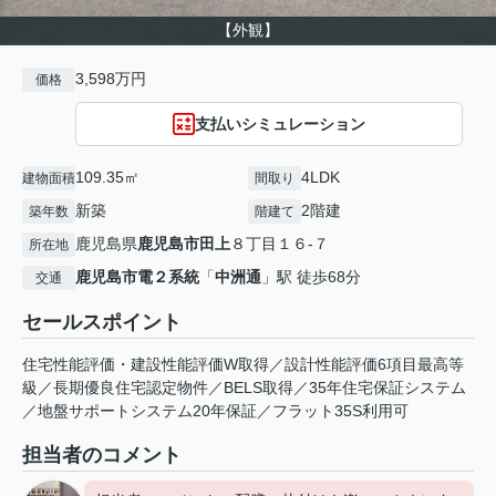
【外観】
3,598万円
価格
支払いシミュレーション
109.35㎡
4LDK
建物面積
間取り
新築
2階建
築年数
階建て
鹿児島県
鹿児島市
田上
８丁目１６-７
所在地
鹿児島市電２系統
「
中洲通
」駅 徒歩68分
交通
セールスポイント
住宅性能評価・建設性能評価W取得／設計性能評価6項目最高等
級／長期優良住宅認定物件／BELS取得／35年住宅保証システム
／地盤サポートシステム20年保証／フラット35S利用可
担当者のコメント