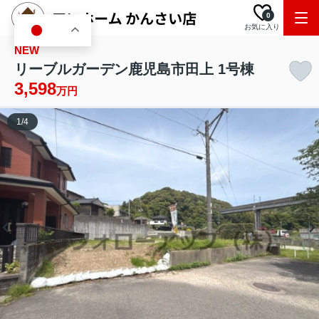
0
お気に入り
JA
NEW
リーブルガーデン鹿児島市田上 1号棟
3,598
万円
1
/
4