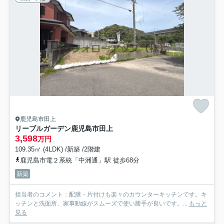
鹿児島市田上
リーブルガーデン鹿児島市田上
3,598
万円
109.35㎡ (4LDK) /新築 /2階建
鹿児島市電２系統「中洲通」駅 徒歩68分
新築
担当者のコメント：配膳・片付けも楽々のカウンターキッチンです。キ
ッチンと洗面所、家事動線がスムーズで使い勝手が良いです。...
もっと
見る