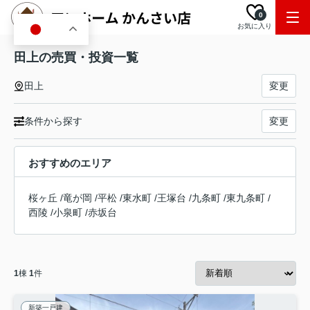
0
お気に入り
JA
田上の売買・投資一覧
田上
変更
条件から探す
変更
おすすめのエリア
桜ヶ丘
/
竜が岡
/
平松
/
東水町
/
王塚台
/
九条町
/
東九条町
/
西陵
/
小泉町
/
赤坂台
1
棟
1
件
新築一戸建