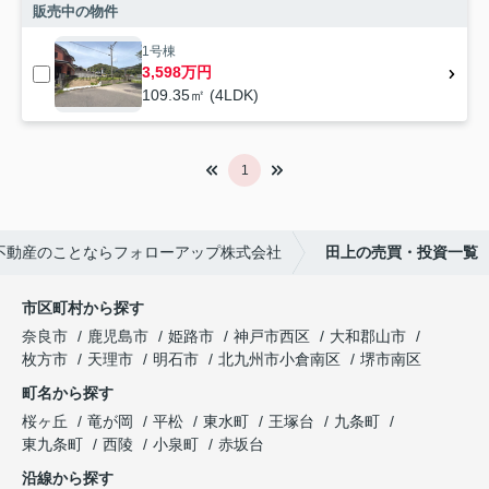
販売中の物件
1号棟
3,598万円
109.35㎡ (4LDK)
1
不動産のことならフォローアップ株式会社
田上の売買・投資一覧
市区町村から探す
奈良市
鹿児島市
姫路市
神戸市西区
大和郡山市
枚方市
天理市
明石市
北九州市小倉南区
堺市南区
町名から探す
桜ヶ丘
竜が岡
平松
東水町
王塚台
九条町
東九条町
西陵
小泉町
赤坂台
沿線から探す