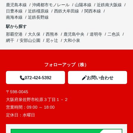
鹿児島本線
沖縄都市モノレール
山陽本線
近鉄南大阪線
日豊本線
近鉄橿原線
西鉄大牟田線
関西本線
南海本線
近鉄長野線
駅から探す
那覇空港
大久保
西熊本
鹿児島中央
道明寺
二色浜
網干
安部山公園
尼ヶ辻
大和小泉
フォローアップ（株）
072-424-5392
お問い合わせ
〒598-0045
大阪府泉佐野市松原３丁目１－２
営業時間：
09:00 ～ 18:00
定休日：
水曜日