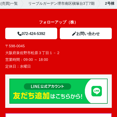
(売買)一覧
リーブルガーデン堺市南区槇塚台3丁7期
2号棟
フォローアップ（株）
072-424-5392
お問い合わせ
〒598-0045
大阪府泉佐野市松原３丁目１－２
営業時間：
09:00 ～ 18:00
定休日：
水曜日