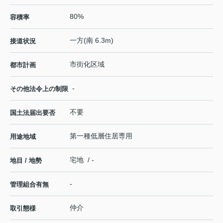
80%
容積率
一方(南 6.3m)
接道状況
市街化区域
都市計画
-
その他法令上の制限
不要
国土法届出要否
第一種低層住居専用
用途地域
宅地 / -
地目 / 地勢
-
管理組合有無
仲介
取引態様