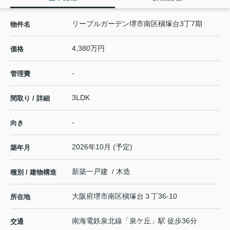
リーブルガーデン堺市南区槇塚台3丁7期
物件名
4,380万円
価格
-
管理費
3LDK
間取り / 詳細
-
向き
2026年10月 (予定)
築年月
新築一戸建 / 木造
種別 / 建物構造
大阪府
堺市南区
槇塚台
３丁36-10
所在地
南海電鉄泉北線
「
泉ケ丘
」駅 徒歩36分
交通