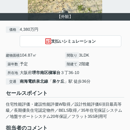
【外観】
4,380万円
価格
支払いシミュレーション
104.87㎡
3LDK
建物面積
間取り
予定
2階建
築年数
階建て
大阪府
堺市南区
槇塚台
３丁36-10
所在地
南海電鉄泉北線
「
泉ケ丘
」駅 徒歩36分
交通
セールスポイント
住宅性能評価・建設性能評価W取得／設計性能評価6項目最高等
級／長期優良住宅認定物件／BELS取得／35年住宅保証システム
／地盤サポートシステム20年保証／フラット35S利用可
担当者のコメント