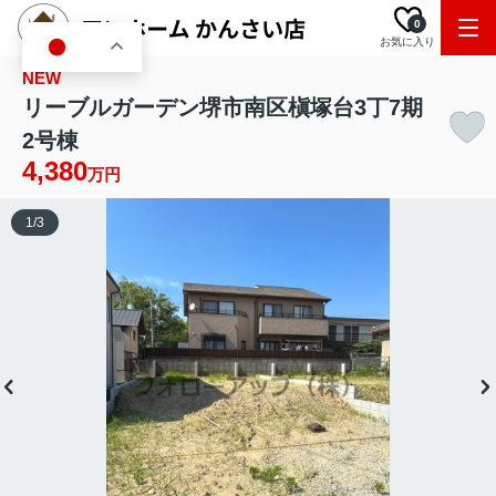
0
お気に入り
JA
NEW
リーブルガーデン堺市南区槇塚台3丁7期
2号棟
4,380
万円
1
/
3