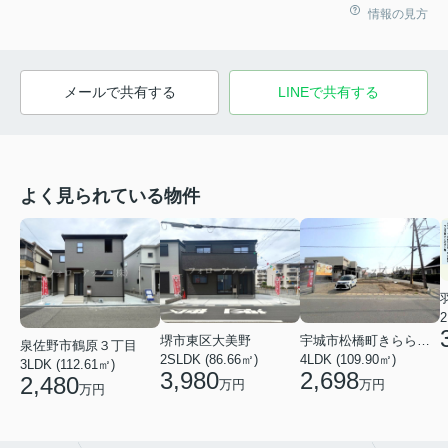
情報の見方
メールで共有する
LINEで共有する
よく見られている物件
2
堺市東区大美野
宇城市松橋町きらら３丁目
泉佐野市鶴原３丁目
2SLDK (86.66㎡)
4LDK (109.90㎡)
3LDK (112.61㎡)
3,980
2,698
2,480
万円
万円
万円