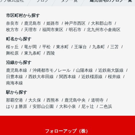
市区町村から探す
奈良市
鹿児島市
姫路市
神戸市西区
大和郡山市
枚方市
天理市
福岡市東区
明石市
北九州市小倉南区
町名から探す
桜ヶ丘
竜が岡
平松
東水町
王塚台
九条町
三苫
舞松原
東九条町
西陵
沿線から探す
鹿児島本線
沖縄都市モノレール
山陽本線
近鉄南大阪線
日豊本線
西鉄大牟田線
関西本線
近鉄橿原線
桜井線
南海本線
駅から探す
那覇空港
大久保
西熊本
鹿児島中央
道明寺
はりま勝原
安部山公園
大和小泉
尼ヶ辻
二色浜
フォローアップ（株）