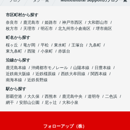
市区町村から探す
奈良市
鹿児島市
姫路市
神戸市西区
大和郡山市
枚方市
天理市
明石市
北九州市小倉南区
堺市南区
町名から探す
桜ヶ丘
竜が岡
平松
東水町
王塚台
九条町
東九条町
西陵
小泉町
赤坂台
沿線から探す
鹿児島本線
沖縄都市モノレール
山陽本線
日豊本線
近鉄南大阪線
近鉄橿原線
西鉄大牟田線
関西本線
南海本線
近鉄長野線
駅から探す
那覇空港
大久保
西熊本
鹿児島中央
道明寺
二色浜
網干
安部山公園
尼ヶ辻
大和小泉
フォローアップ（株）