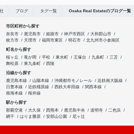
社
ブログ
タグ一覧
Osaka Real Estateのブログ一覧
市区町村から探す
奈良市
鹿児島市
姫路市
神戸市西区
大和郡山市
枚方市
天理市
福岡市東区
明石市
北九州市小倉南区
町名から探す
桜ヶ丘
竜が岡
平松
東水町
王塚台
九条町
三苫
舞松原
東九条町
西陵
沿線から探す
鹿児島本線
山陽本線
沖縄都市モノレール
近鉄南大阪線
日豊本線
近鉄橿原線
西鉄大牟田線
関西本線
南海本線
桜井線
駅から探す
那覇空港
大久保
西熊本
鹿児島中央
道明寺
二色浜
網干
はりま勝原
安部山公園
尼ヶ辻