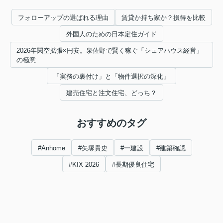
フォローアップの選ばれる理由
賃貸か持ち家か？損得を比較
外国人のための日本定住ガイド
2026年関空拡張×円安。泉佐野で賢く稼ぐ「シェアハウス経営」
の極意
「実務の裏付け」と「物件選択の深化」
建売住宅と注文住宅、どっち？
おすすめのタグ
#Anhome
#矢塚貴史
#一建設
#建築確認
#KIX 2026
#長期優良住宅