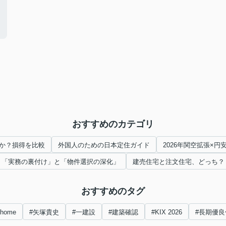
h
おすすめのカテゴリ
か？損得を比較
外国人のための日本定住ガイド
2026年関空拡張×
「実務の裏付け」と「物件選択の深化」
建売住宅と注文住宅、どっち？
おすすめのタグ
nhome
#矢塚貴史
#一建設
#建築確認
#KIX 2026
#長期優良