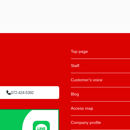
Top page
Staff
Customer's voice
072-424-5392
Blog
Access map
Company profile