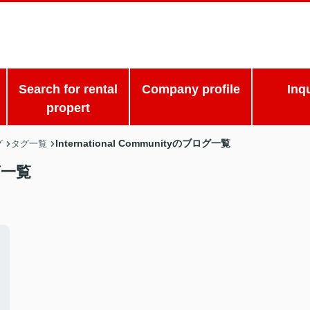
Search for rental
Company profile
Inq
propert
International Communityのブログ一覧
グ
タグ一覧
ログ一覧