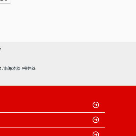
区
線
南海本線
桜井線