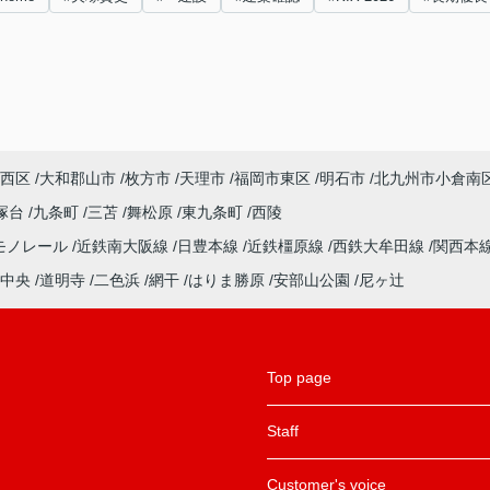
西区
大和郡山市
枚方市
天理市
福岡市東区
明石市
北九州市小倉南
塚台
九条町
三苫
舞松原
東九条町
西陵
モノレール
近鉄南大阪線
日豊本線
近鉄橿原線
西鉄大牟田線
関西本
中央
道明寺
二色浜
網干
はりま勝原
安部山公園
尼ヶ辻
Top page
Staff
Customer's voice