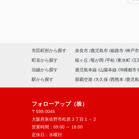
市区町村から探す
奈良市
鹿児島市
姫路市
神戸市
町名から探す
桜ヶ丘
竜が岡
平松
東水町
王
沿線から探す
鹿児島本線
山陽本線
沖縄都市
駅から探す
那覇空港
大久保
西熊本
鹿児島
フォローアップ（株）
〒598-0045
大阪府泉佐野市松原３丁目１－２
営業時間：
09:00 ～ 18:00
定休日：
水曜日