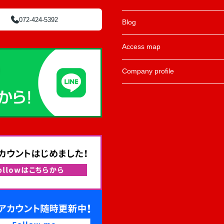
072-424-5392
Blog
Access map
Company profile