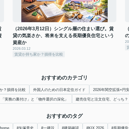
賃
（2026年3月12日）シングル層の住まい選び。賃
資
貸の気楽さか、将来を支える長期優良住宅という
20
資産か
2026.03.12
賃貸か持ち家か？損得を比較
おすすめのカテゴリ
か？損得を比較
外国人のための日本定住ガイド
2026年関空拡張×
「実務の裏付け」と「物件選択の深化」
建売住宅と注文住宅、どっち？
おすすめのタグ
nhome
#矢塚貴史
#一建設
#建築確認
#KIX 2026
#長期優良