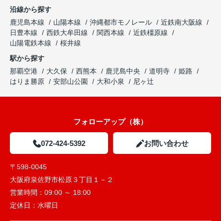
沿線から探す
鹿児島本線
山陽本線
沖縄都市モノレール
近鉄南大阪線
日豊本線
西鉄大牟田線
関西本線
近鉄橿原線
山陽電鉄本線
桜井線
駅から探す
那覇空港
大久保
西熊本
鹿児島中央
道明寺
姫路
はりま勝原
安部山公園
大和小泉
尼ヶ辻
フォローアップ（株）
072-424-5392
お問い合わせ
〒598-0045
大阪府泉佐野市松原３丁目１－２
営業時間：
09:00 ～ 18:00
定休日：
水曜日