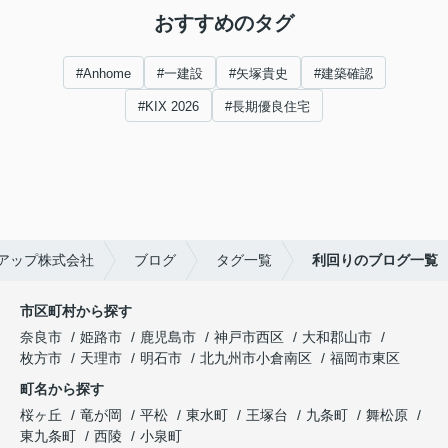
おすすめのタグ
#Anhome
#一建設
#矢塚貴史
#建築確認
#KIX 2026
#長期優良住宅
アップ株式会社
ブログ
タグ一覧
利回りのブログ一覧
市区町村から探す
奈良市
姫路市
鹿児島市
神戸市西区
大和郡山市
枚方市
天理市
明石市
北九州市小倉南区
福岡市東区
町名から探す
桜ヶ丘
竜が岡
平松
東水町
王塚台
九条町
舞松原
東九条町
西陵
小泉町