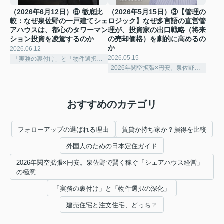
（2026年6月12日）⑥ 徹底比
（2026年5月15日）③【管理の
較：なぜ泉佐野の一戸建てシェ
ロジック】なぜ多言語の直営管
アハウスは、都心のタワーマン
理が、投資家の出口戦略（将来
ション投資を凌駕するのか
の売却価格）を劇的に高めるの
か
2026.06.12
2026.05.15
「実務の裏付け」と「物件選択の深化」
2026年関空拡張×円安。泉佐野で賢く稼ぐ「シェアハウス経営」の極意
おすすめのカテゴリ
フォローアップの選ばれる理由
賃貸か持ち家か？損得を比較
外国人のための日本定住ガイド
2026年関空拡張×円安。泉佐野で賢く稼ぐ「シェアハウス経営」
の極意
「実務の裏付け」と「物件選択の深化」
建売住宅と注文住宅、どっち？