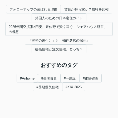
フォローアップの選ばれる理由
賃貸か持ち家か？損得を比較
外国人のための日本定住ガイド
2026年関空拡張×円安。泉佐野で賢く稼ぐ「シェアハウス経営」
の極意
「実務の裏付け」と「物件選択の深化」
建売住宅と注文住宅、どっち？
おすすめのタグ
#Anhome
#矢塚貴史
#一建設
#建築確認
#長期優良住宅
#KIX 2026