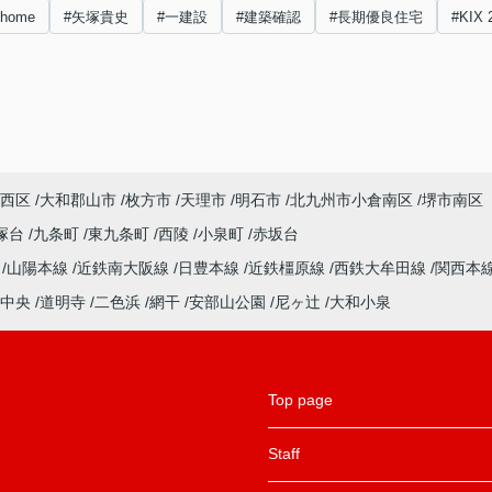
nhome
#矢塚貴史
#一建設
#建築確認
#長期優良住宅
#KIX 
西区
大和郡山市
枚方市
天理市
明石市
北九州市小倉南区
堺市南区
塚台
九条町
東九条町
西陵
小泉町
赤坂台
ル
山陽本線
近鉄南大阪線
日豊本線
近鉄橿原線
西鉄大牟田線
関西本
中央
道明寺
二色浜
網干
安部山公園
尼ヶ辻
大和小泉
Top page
Staff