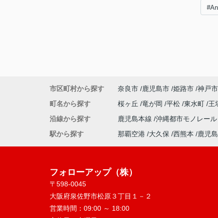
#A
市区町村から探す
奈良市
鹿児島市
姫路市
神戸市
町名から探す
桜ヶ丘
竜が岡
平松
東水町
王
沿線から探す
鹿児島本線
沖縄都市モノレー
駅から探す
那覇空港
大久保
西熊本
鹿児島
フォローアップ（株）
〒598-0045
大阪府泉佐野市松原３丁目１－２
営業時間：
09:00 ～ 18:00