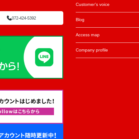
Customer's voice
072-424-5392
Blog
Access map
Company profile